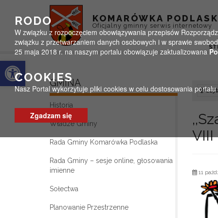
Przejdź do menu
Przejdź do stopki strony
Przejdź do głównej treści strony
KOMARÓWKA PODLAS
RODO
Oficjalny gminny serwis internetowy
W związku z rozpoczęciem obowiązywania przepisów Rozporządzeni
związku z przetwarzaniem danych osobowych i w sprawie swobodn
ST
25 maja 2018 r. na naszym portalu obowiązuje zaktualizowana
Po
Otwórz pasek narzędzi
COOKIES
GMINA
Nasz Portal wykorzytuje pliki cookies w celu dostosowania portal
Czyta
Historia
Zgadzam się
,,S
Władze Gminy
VII
Rada Gminy Komarówka Podlaska
Rada Gminy – sesje online, głosowania
imienne
11 paźdz
Sołectwa
Planowanie Przestrzenne