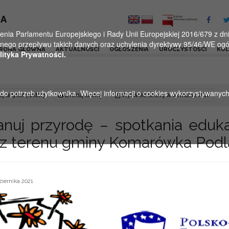
KA
a Parlamentu Europejskiego i Rady Unii Europejskiej 2016/679 z dnia
ego przepływu takich danych oraz uchylenia dyrektywy 95/46/WE ogól
RONA GŁÓWNA
AKTUALNOŚCI
OGŁOSZENIA
UROCZYSTOŚCI
KU
lityka Prywatności.
u do potrzeb użytkownika. Więcej informacji o cookies wykorzystywanyc
j artykuł (lektor)
Drukuj stronę
Wyświetl stronę w formacie PDF
zanuj przyrodę – spotkania eduka
I z terenu gminy Komarówka Podl
iernika 2021