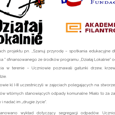
h projektu pn. ,,Szanuj przyrodę – spotkania edukacyjne dl
a ” sfinansowanego ze środków programu ,,Działaj Lokalnie” od
cia w terenie – Uczniowie poznawali gatunki drzew, kr
zie.
owie kl I-III uczestniczyli w zajęciach polegających na stw
ów wtórnych stanowiących odpady komunalne. Miało to za za
i nadać im „drugie życie”.
anowano wykład dotyczący segregacji odpadów. Uczni