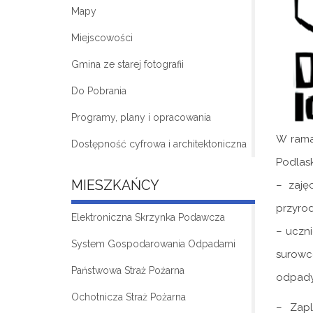
Mapy
Miejscowości
Gmina ze starej fotografii
Do Pobrania
Programy, plany i opracowania
W ramac
Dostępność cyfrowa i architektoniczna
Podlask
MIESZKAŃCY
– zaję
przyrod
Elektroniczna Skrzynka Podawcza
– uczni
System Gospodarowania Odpadami
surowc
Państwowa Straż Pożarna
odpady 
Ochotnicza Straż Pożarna
– Zapl