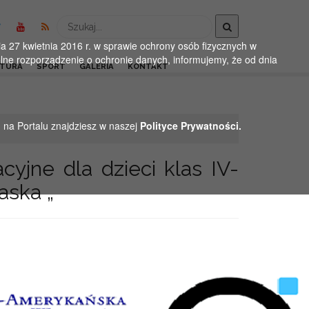
Wyszukaj
 27 kwietnia 2016 r. w sprawie ochrony osób fizycznych w
ne rozporządzenie o ochronie danych, informujemy, że od dnia
LTURA
SPORT
GALERIA
KONTAKT
h na Portalu znajdziesz w naszej
Polityce Prywatności.
cyjne dla dzieci klas IV-
aska „