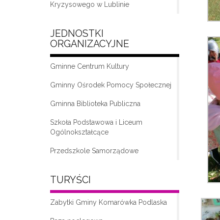
Kryzysowego w Lublinie
JEDNOSTKI
ORGANIZACYJNE
Gminne Centrum Kultury
Gminny Ośrodek Pomocy Społecznej
Gminna Biblioteka Publiczna
„Moda na seniora – klub seniora w
Komarówce Podlaskiej”
Szkoła Podstawowa i Liceum
Ogólnokształcące
Przedszkole Samorządowe
TURYŚCI
Zabytki Gminy Komarówka Podlaska