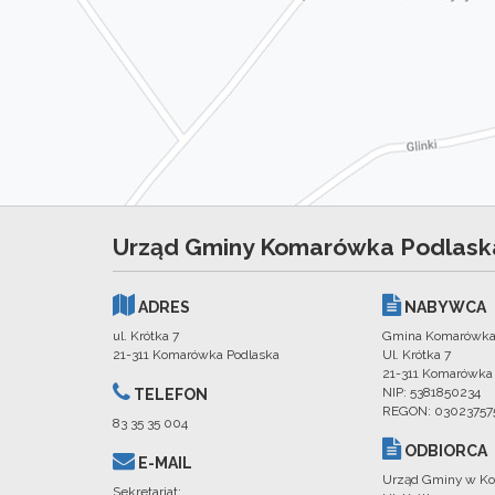
Urząd Gminy Komarówka Podlask
ADRES
NABYWCA
ul. Krótka 7
Gmina Komarówka
21-311 Komarówka Podlaska
Ul. Krótka 7
21-311 Komarówka
NIP: 5381850234
TELEFON
REGON: 03023757
83 35 35 004
ODBIORCA
E-MAIL
Urząd Gminy w Ko
Sekretariat: