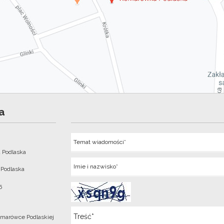
a
Temat
 Podlaska
Imie
 Podlaska
5
Wiadomosc
marówce Podlaskiej