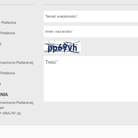
Temat
 Podlaska
Imie
 Podlaska
5
Wiadomosc
marówce Podlaskiej
 Podlaska
1
NIA
marówce Podlaskiej
eń:
97-ABAJW-35