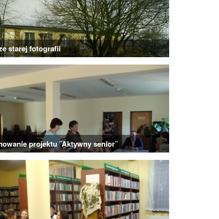
e starej fotografii
owanie projektu ˝Aktywny senior˝