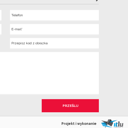
Telefon
Wyslij
E-
mail
Kod
z
obrazka
Projekt i wykonanie