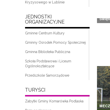
Kryzysowego w Lublinie
JEDNOSTKI
Święto
ORGANIZACYJNE
Gminne Centrum Kultury
Gminny Ośrodek Pomocy Społecznej
Gminna Biblioteka Publiczna
„Moda na seniora – klub seniora w
Komarówce Podlaskiej”
Szkoła Podstawowa i Liceum
Ogólnokształcące
Przedszkole Samorządowe
TURYŚCI
Zabytki Gminy Komarówka Podlaska
MECZ 