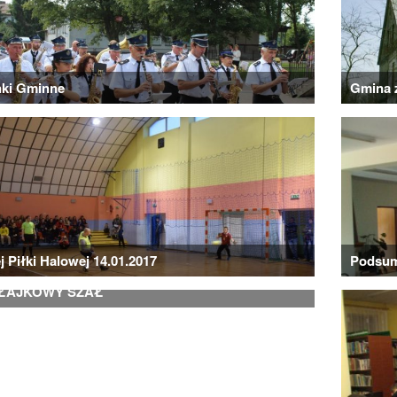
ki Gminne
Gmina z
j Piłki Halowej 14.01.2017
Podsum
ŁAJKOWY SZAŁ