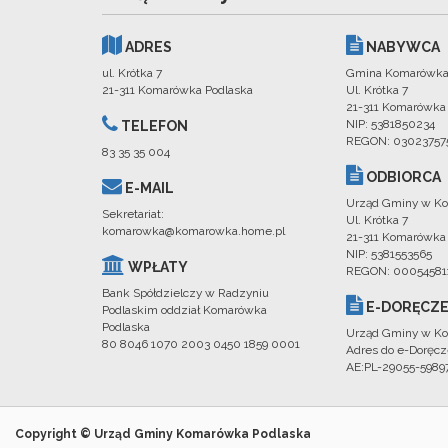
ADRES
NABYWCA
ul. Krótka 7
Gmina Komarówka
21-311 Komarówka Podlaska
Ul. Krótka 7
21-311 Komarówka
NIP: 5381850234
TELEFON
REGON: 03023757
83 35 35 004
ODBIORCA
E-MAIL
Urząd Gminy w Ko
Sekretariat:
Ul. Krótka 7
komarowka@komarowka.home.pl
21-311 Komarówka
NIP: 5381553565
WPŁATY
REGON: 00054581
Bank Spółdzielczy w Radzyniu
E-DORĘCZE
Podlaskim oddział Komarówka
Podlaska
Urząd Gminy w Ko
80 8046 1070 2003 0450 1859 0001
Adres do e-Doręcz
AE:PL-29055-598
Copyright © Urząd Gminy Komarówka Podlaska