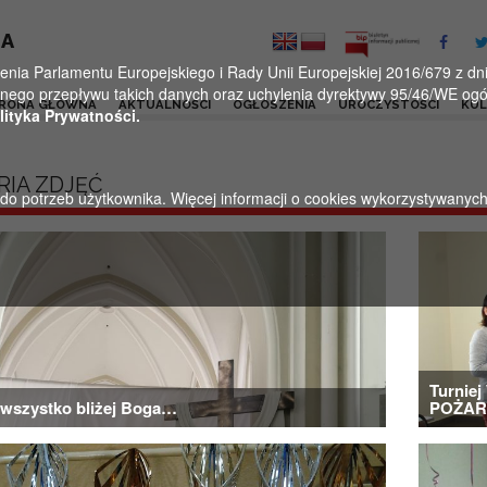
KA
a Parlamentu Europejskiego i Rady Unii Europejskiej 2016/679 z dnia
ego przepływu takich danych oraz uchylenia dyrektywy 95/46/WE ogól
RONA GŁÓWNA
AKTUALNOŚCI
OGŁOSZENIA
UROCZYSTOŚCI
KU
lityka Prywatności.
RIA ZDJĘĆ
u do potrzeb użytkownika. Więcej informacji o cookies wykorzystywanyc
Turnie
wszystko bliżej Boga…
POŻARO