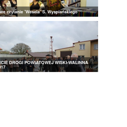
we czytanie ˝Wesela˝ S. Wyspiańskiego
CIE DROGI POWIATOWEJ WISKI-WALINNA
017