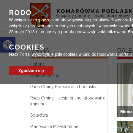
Przejdź do menu
Przejdź do stopki strony
Przejdź do głównej treści strony
KOMARÓWKA PODLAS
RODO
Oficjalny gminny serwis internetowy
W związku z rozpoczęciem obowiązywania przepisów Rozporządzeni
związku z przetwarzaniem danych osobowych i w sprawie swobodn
ST
25 maja 2018 r. na naszym portalu obowiązuje zaktualizowana
Po
Otwórz pasek narzędzi
COOKIES
GMINA
GALE
Nasz Portal wykorzytuje pliki cookies w celu dostosowania portal
Historia
Zgadzam się
Władze Gminy
Rada Gminy Komarówka Podlaska
Rada Gminy – sesje online, głosowania
imienne
Mimo 
Sołectwa
Planowanie Przestrzenne