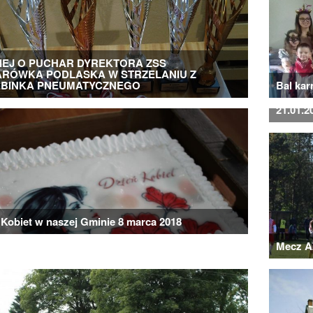
IEJ O PUCHAR DYREKTORA ZSS
RÓWKA PODLASKA W STRZELANIU Z
BINKA PNEUMATYCZNEGO
Bal ka
Turniej
21.01.2
 Kobiet w naszej Gminie 8 marca 2018
Mecz A