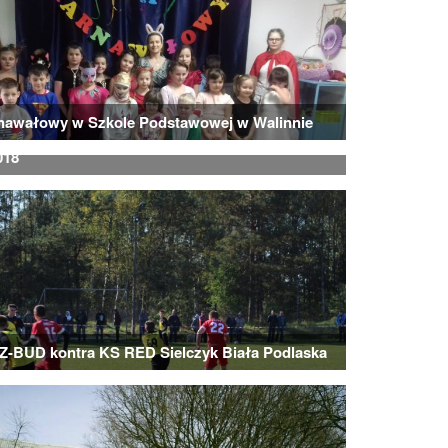
rnawałowy w Szkole Podstawowej w Walinnie
 Piłki Siatkowej o Puchar Wójta Gminy
018
Z-BUD kontra KS RED Sielczyk Biała Podlaska