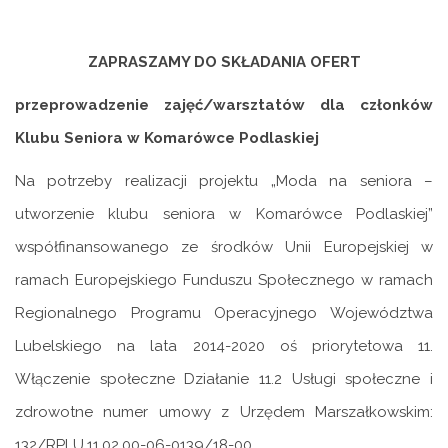
ZAPRASZA
MY
DO
SKŁADANIA
OFERT
przeprowadzenie
zajęć/warsztatów dla członków
Klubu Seniora w Komarówce Podlaskiej
Na potrzeby realizacji projektu „Moda na seniora –
utworzenie klubu seniora w Komarówce Podlaskiej”
współfinansowanego ze środków Unii Europejskiej w
ramach Europejskiego Funduszu Społecznego w ramach
Regionalnego Programu Operacyjnego Województwa
Lubelskiego na lata 2014-2020 oś priorytetowa 11.
Włączenie społeczne Działanie 11.2 Usługi społeczne i
zdrowotne numer umowy z Urzędem Marszałkowskim:
132/RPLU.11.02.00-06-0139/18-00