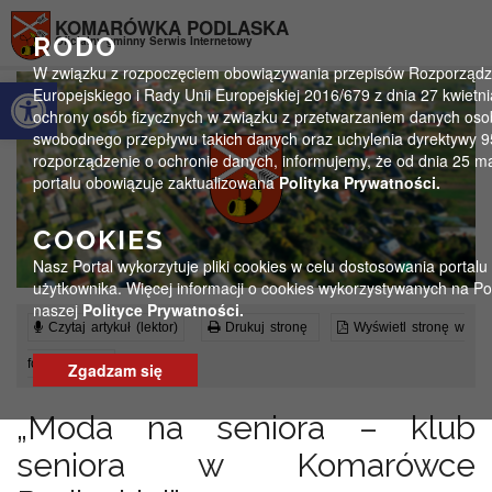
Przejdź do menu
Przejdź do stopki strony
Przejdź do głównej treści strony
KOMARÓWKA PODLASKA
RODO
Oficjalny gminny Serwis Internetowy
W związku z rozpoczęciem obowiązywania przepisów Rozporządz
Otwórz pasek narzędzi
Europejskiego i Rady Unii Europejskiej 2016/679 z dnia 27 kwietni
ochrony osób fizycznych w związku z przetwarzaniem danych oso
swobodnego przepływu takich danych oraz uchylenia dyrektywy 
rozporządzenie o ochronie danych, informujemy, że od dnia 25 m
portalu obowiązuje zaktualizowana
Polityka Prywatności.
COOKIES
Nasz Portal wykorzytuje pliki cookies w celu dostosowania portalu
użytkownika. Więcej informacji o cookies wykorzystywanych na Po
naszej
Polityce Prywatności.
Czytaj artykuł (lektor)
Drukuj stronę
Wyświetl stronę w
formacie PDF
Zgadzam się
„Moda na seniora – klub
seniora w Komarówce