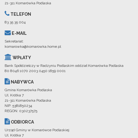
21-311 Komarówka Podlaska
TELEFON
83 35 35 004
E-MAIL
Sekretariat:
komarowka@komarowka.home.pl
WPŁATY
Bank Spółdzielczy w Radzyniu Podlaskim oddział Komarówka Podlaska
80 8046 1070 2003 0450 1859 0001
NABYWCA
Gmina Komarówka Podlaska
Ul. Krótka 7
21-311 Komarówka Podlaska
NIP: 5381850234
REGON: 030237575
ODBIORCA
Urząd Gminy w Komarówce Podlaskiej
Ul. Krótka 7