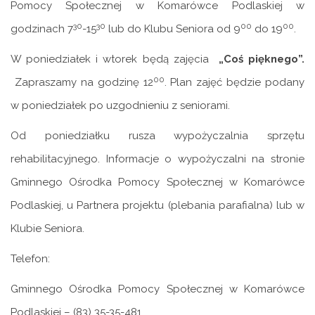
Pomocy Społecznej w Komarówce Podlaskiej w
30
30
00
00
godzinach 7
-15
lub do Klubu Seniora od 9
do 19
.
W poniedziałek i wtorek będą zajęcia
„Coś pięknego”.
00
Zapraszamy na godzinę 12
. Plan zajęć będzie podany
w poniedziałek po uzgodnieniu z seniorami.
Od poniedziałku rusza wypożyczalnia sprzętu
rehabilitacyjnego. Informacje o wypożyczalni na stronie
Gminnego Ośrodka Pomocy Społecznej w Komarówce
Podlaskiej, u Partnera projektu (plebania parafialna) lub w
Klubie Seniora.
Telefon:
Gminnego Ośrodka Pomocy Społecznej w Komarówce
Podlaskiej – (83) 35-35-481