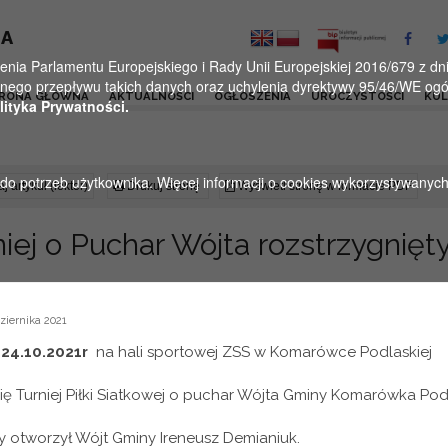
KA
a Parlamentu Europejskiego i Rady Unii Europejskiej 2016/679 z dnia
ego przepływu takich danych oraz uchylenia dyrektywy 95/46/WE ogól
RONA GŁÓWNA
AKTUALNOŚCI
OGŁOSZENIA
UROCZYSTOŚCI
KU
lityka Prywatności.
u do potrzeb użytkownika. Więcej informacji o cookies wykorzystywanyc
j artykuł (lektor)
Drukuj stronę
Wyświetl stronę w formacie PDF
niej o Puchar Wójta rozstrzygnięt
ziernika 2021
u
24.10.2021r
na hali sportowej ZSS w Komarówce Podlaskiej
ię Turniej Piłki Siatkowej o puchar Wójta Gminy Komarówka Pod
 otworzył Wójt Gminy Ireneusz Demianiuk.