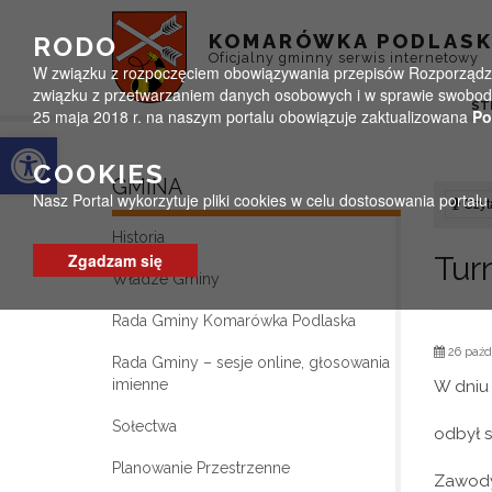
Przejdź do menu
Przejdź do stopki strony
Przejdź do głównej treści strony
KOMARÓWKA PODLAS
RODO
Oficjalny gminny serwis internetowy
W związku z rozpoczęciem obowiązywania przepisów Rozporządzeni
związku z przetwarzaniem danych osobowych i w sprawie swobodn
ST
25 maja 2018 r. na naszym portalu obowiązuje zaktualizowana
Po
Otwórz pasek narzędzi
COOKIES
GMINA
Nasz Portal wykorzytuje pliki cookies w celu dostosowania portal
Czyta
Historia
Zgadzam się
Tur
Władze Gminy
Rada Gminy Komarówka Podlaska
26 paźd
Rada Gminy – sesje online, głosowania
imienne
W dni
Sołectwa
odbył s
Planowanie Przestrzenne
Zawody