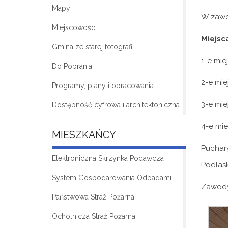
Mapy
W zawo
Miejscowości
Miejsca
Gmina ze starej fotografii
1-e mi
Do Pobrania
2-e mi
Programy, plany i opracowania
3-e mi
Dostępność cyfrowa i architektoniczna
4-e mi
MIESZKAŃCY
Puchar
Elektroniczna Skrzynka Podawcza
Podlask
System Gospodarowania Odpadami
Zawody 
Państwowa Straż Pożarna
Ochotnicza Straż Pożarna