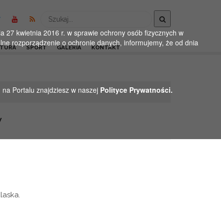
Wyszukaj
 27 kwietnia 2016 r. w sprawie ochrony osób fizycznych w
ne rozporządzenie o ochronie danych, informujemy, że od dnia
LTURA
SPORT
GALERIA
KONTAKT
h na Portalu znajdziesz w naszej
Polityce Prywatności.
y
laska.