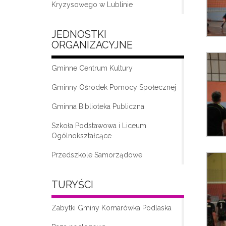
Kryzysowego w Lublinie
JEDNOSTKI
ORGANIZACYJNE
Gminne Centrum Kultury
Gminny Ośrodek Pomocy Społecznej
Gminna Biblioteka Publiczna
„Moda na seniora – klub seniora w
Komarówce Podlaskiej”
Szkoła Podstawowa i Liceum
Ogólnokształcące
Przedszkole Samorządowe
TURYŚCI
Zabytki Gminy Komarówka Podlaska