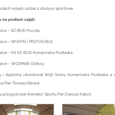
dach wzięło udział 4 drużyny sportowe.
 na podium zajęli:
ejsce – AZ-BUD Poczta
ejsce – WOHYŃ i PRZYJACIELE
ejsce – KS AZ-BUD Komarówka Podlaska
ejsce – WODMAR Oldboy
y i dyplomy ufundował Wójt Gminy Komarówka Podlaska a w 
a Pan Tomasz Klimiuk.
przygotował Animator Sportu Pan Dariusz Kalich.