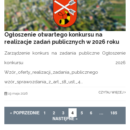
Ogłoszenie otwartego konkursu na
realizacje zadań publicznych w 2026 roku
Zarządzenie konkurs na zadania publiczne Ogłoszenie
konkursu 2026
Wzór_oferty_realizacji_zadania_publicznego
wzór_sprawozdania_z_art._18_ust._4...
CZYTAJ WIĘCEJ
19 maja 2026
« POPRZEDNIE
1
2
3
4
5
6
…
185
NASTĘPNE »