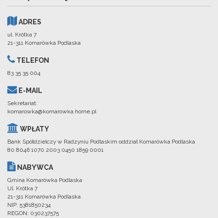
ADRES
ul. Krótka 7
21-311 Komarówka Podlaska
TELEFON
83 35 35 004
E-MAIL
Sekretariat:
komarowka@komarowka.home.pl
WPŁATY
Bank Spółdzielczy w Radzyniu Podlaskim oddział Komarówka Podlaska
80 8046 1070 2003 0450 1859 0001
NABYWCA
Gmina Komarówka Podlaska
Ul. Krótka 7
21-311 Komarówka Podlaska
NIP: 5381850234
REGON: 030237575