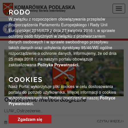
Przejdź do menu
Przejdź do stopki strony
Przejdź do głównej treści strony
KOMARÓWKA PODLASKA
Togg
RODO
Oficjalny gminny Serwis Internetowy
navig
W związku z rozpoczęciem obowiązywania przepisów
Otwórz pasek narzędzi
Rozporządzenia Parlamentu Europejskiego i Rady Unii
Europejskiej 2016/679 z dnia 27 kwietnia 2016 r. w sprawie
AUTOR:
KOMAROWKA_ADMIN
ochrony osób fizycznych w związku z przetwarzaniem
danych osobowych i w sprawie swobodnego przepływu
takich danych oraz uchylenia dyrektywy 95/46/WE ogólne
rozporządzenie o ochronie danych, informujemy, że od dnia
25 maja 2018 r. na naszym portalu obowiązuje
zaktualizowana
Polityka Prywatności.
COOKIES
Nasz Portal wykorzytuje pliki cookies w celu dostosowania
portalu do potrzeb użytkownika. Więcej informacji o cookies
wykorzystywanych na Portalu znajdziesz w naszej
Polityce
Ostrzeżenie meteorologiczne
Prywatności.
LUW_Ostrzeżenie...
Zgadzam się
CZYTAJ WIĘCEJ
1 czerwca 2026