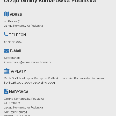
Urząd Gminy Komarówka Podlaska
ADRES
ul. Krótka 7
21-311 Komarówka Podlaska
TELEFON
83 35 35 004
E-MAIL
Sekretariat:
komarowka@komarowka.home.pl
WPŁATY
Bank Spółdzielczy w Radzyniu Podlaskim oddział Komarówka Podlaska
80 8046 1070 2003 0450 1859 0001
NABYWCA
Gmina Komarówka Podlaska
Ul. Krótka 7
21-311 Komarówka Podlaska
NIP: 5381850234