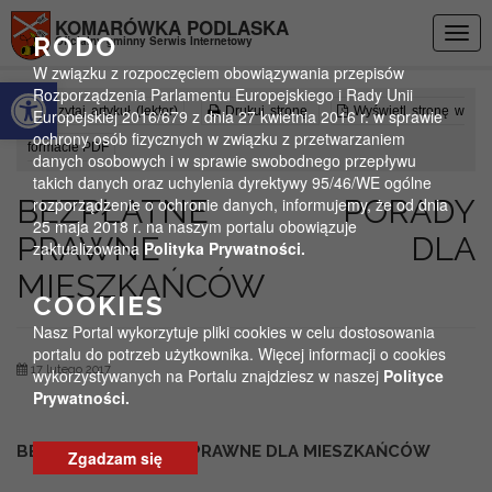
Przejdź do menu
Przejdź do stopki strony
Przejdź do głównej treści strony
KOMARÓWKA PODLASKA
Togg
RODO
Oficjalny gminny Serwis Internetowy
navig
W związku z rozpoczęciem obowiązywania przepisów
Otwórz pasek narzędzi
Rozporządzenia Parlamentu Europejskiego i Rady Unii
Czytaj artykuł (lektor)
Drukuj stronę
Wyświetl stronę w
Europejskiej 2016/679 z dnia 27 kwietnia 2016 r. w sprawie
ochrony osób fizycznych w związku z przetwarzaniem
formacie PDF
danych osobowych i w sprawie swobodnego przepływu
takich danych oraz uchylenia dyrektywy 95/46/WE ogólne
BEZPŁATNE PORADY
rozporządzenie o ochronie danych, informujemy, że od dnia
25 maja 2018 r. na naszym portalu obowiązuje
PRAWNE DLA
zaktualizowana
Polityka Prywatności.
MIESZKAŃCÓW
COOKIES
Nasz Portal wykorzytuje pliki cookies w celu dostosowania
portalu do potrzeb użytkownika. Więcej informacji o cookies
17 lutego 2017
wykorzystywanych na Portalu znajdziesz w naszej
Polityce
Prywatności.
BEZPŁATNE PORADY PRAWNE DLA MIESZKAŃCÓW
Zgadzam się