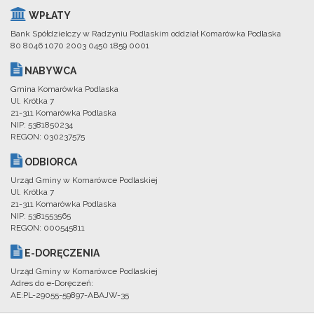
WPŁATY
Bank Spółdzielczy w Radzyniu Podlaskim oddział Komarówka Podlaska
80 8046 1070 2003 0450 1859 0001
NABYWCA
Gmina Komarówka Podlaska
Ul. Krótka 7
21-311 Komarówka Podlaska
NIP: 5381850234
REGON: 030237575
ODBIORCA
Urząd Gminy w Komarówce Podlaskiej
Ul. Krótka 7
21-311 Komarówka Podlaska
NIP: 5381553565
REGON: 000545811
E-DORĘCZENIA
Urząd Gminy w Komarówce Podlaskiej
Adres do e-Doręczeń:
AE:PL-29055-59897-ABAJW-35