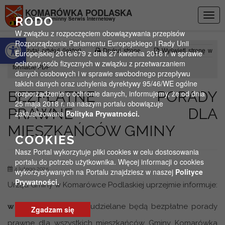
Przejdź do menu
Przejdź do stopki strony
Przejdź do głównej treści strony
KOMARÓWKA PODLASKA
Togg
RODO
Oficjalny gminny Serwis Internetowy
navig
W związku z rozpoczęciem obowiązywania przepisów
Otwórz pasek narzędzi
Rozporządzenia Parlamentu Europejskiego i Rady Unii
Czytaj artykuł (lektor)
Drukuj stronę
Wyświetl stronę w
Europejskiej 2016/679 z dnia 27 kwietnia 2016 r. w sprawie
ochrony osób fizycznych w związku z przetwarzaniem
formacie PDF
danych osobowych i w sprawie swobodnego przepływu
takich danych oraz uchylenia dyrektywy 95/46/WE ogólne
BEZPŁATNE PORADY
rozporządzenie o ochronie danych, informujemy, że od dnia
25 maja 2018 r. na naszym portalu obowiązuje
PRAWNE DLA
zaktualizowana
Polityka Prywatności.
MIESZKAŃCÓW GMINY
COOKIES
Nasz Portal wykorzytuje pliki cookies w celu dostosowania
portalu do potrzeb użytkownika. Więcej informacji o cookies
4 lutego 2025
wykorzystywanych na Portalu znajdziesz w naszej
Polityce
Prywatności.
Urząd Gminy w Komarówce Podlaskiej uprzejmie informuje:
w
lutym 2025 roku
udzielane będą bezpłatne porady
Zgadzam się
prawne dla wszystkich mieszkańców Gminy Komarówka