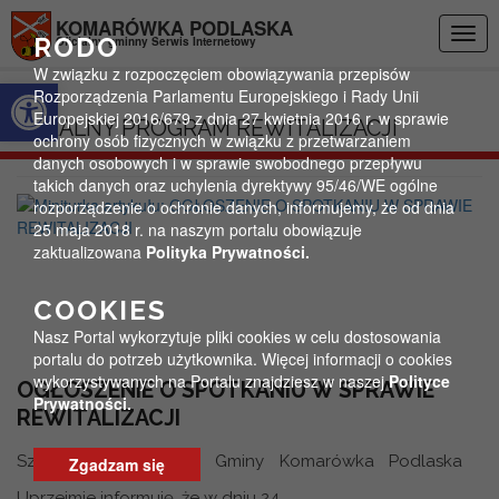
Przejdź do menu
Przejdź do stopki strony
Przejdź do głównej treści strony
KOMARÓWKA PODLASKA
Togg
RODO
Oficjalny gminny Serwis Internetowy
navig
W związku z rozpoczęciem obowiązywania przepisów
Otwórz pasek narzędzi
Rozporządzenia Parlamentu Europejskiego i Rady Unii
Europejskiej 2016/679 z dnia 27 kwietnia 2016 r. w sprawie
LOKALNY PROGRAM REWITALIZACJI
ochrony osób fizycznych w związku z przetwarzaniem
danych osobowych i w sprawie swobodnego przepływu
takich danych oraz uchylenia dyrektywy 95/46/WE ogólne
rozporządzenie o ochronie danych, informujemy, że od dnia
25 maja 2018 r. na naszym portalu obowiązuje
zaktualizowana
Polityka Prywatności.
COOKIES
Nasz Portal wykorzytuje pliki cookies w celu dostosowania
portalu do potrzeb użytkownika. Więcej informacji o cookies
wykorzystywanych na Portalu znajdziesz w naszej
Polityce
OGŁOSZENIE O SPOTKANIU W SPRAWIE
Prywatności.
REWITALIZACJI
Szanowni Mieszkańcy Gminy Komarówka Podlaska
Zgadzam się
Uprzejmie informuję, że w dniu 24...