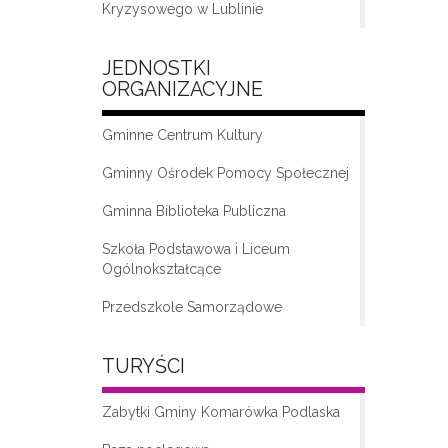
Kryzysowego w Lublinie
JEDNOSTKI
ORGANIZACYJNE
Gminne Centrum Kultury
Gminny Ośrodek Pomocy Społecznej
Gminna Biblioteka Publiczna
„Moda na seniora – klub seniora w
Komarówce Podlaskiej”
Szkoła Podstawowa i Liceum
Ogólnokształcące
Przedszkole Samorządowe
TURYŚCI
Zabytki Gminy Komarówka Podlaska