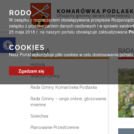
Przejdź do menu
Przejdź do stopki strony
Przejdź do głównej treści strony
KOMARÓWKA PODLAS
RODO
Oficjalny gminny serwis internetowy
W związku z rozpoczęciem obowiązywania przepisów Rozporządzeni
związku z przetwarzaniem danych osobowych i w sprawie swobodn
ST
25 maja 2018 r. na naszym portalu obowiązuje zaktualizowana
Po
Otwórz pasek narzędzi
COOKIES
GMINA
RADA
Nasz Portal wykorzytuje pliki cookies w celu dostosowania portal
Historia
Zgadzam się
Władze Gminy
Rada Gminy Komarówka Podlaska
Rada Gminy – sesje online, głosowania
imienne
Sołectwa
Planowanie Przestrzenne