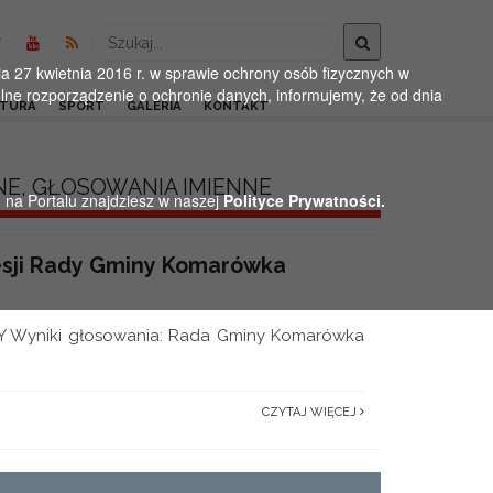
Wyszukaj
 27 kwietnia 2016 r. w sprawie ochrony osób fizycznych w
ne rozporządzenie o ochronie danych, informujemy, że od dnia
LTURA
SPORT
GALERIA
KONTAKT
NE, GŁOSOWANIA IMIENNE
h na Portalu znajdziesz w naszej
Polityce Prywatności.
esji Rady Gminy Komarówka
 Wyniki głosowania: Rada Gminy Komarówka
CZYTAJ WIĘCEJ