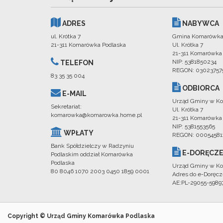
ADRES
NABYWCA
ul. Krótka 7
Gmina Komarówka
21-311 Komarówka Podlaska
Ul. Krótka 7
21-311 Komarówka
NIP: 5381850234
TELEFON
REGON: 03023757
83 35 35 004
ODBIORCA
E-MAIL
Urząd Gminy w Ko
Sekretariat:
Ul. Krótka 7
komarowka@komarowka.home.pl
21-311 Komarówka
NIP: 5381553565
WPŁATY
REGON: 00054581
Bank Spółdzielczy w Radzyniu
E-DORĘCZE
Podlaskim oddział Komarówka
Podlaska
Urząd Gminy w Ko
80 8046 1070 2003 0450 1859 0001
Adres do e-Doręcz
AE:PL-29055-598
Copyright © Urząd Gminy Komarówka Podlaska