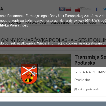
KA
a Parlamentu Europejskiego i Rady Unii Europejskiej 2016/679 z dnia
ego przepływu takich danych oraz uchylenia dyrektywy 95/46/WE ogól
RONA GŁÓWNA
AKTUALNOŚCI
OGŁOSZENIA
UROCZYSTOŚCI
KU
lityka Prywatności.
 GMINY KOMARÓWKA PODLASKA – SESJE ONLI
u do potrzeb użytkownika. Więcej informacji o cookies wykorzystywanyc
Transmisja S
Podlaska
SESJA RADY GMINY
Podlaska –...
20 listopada 2018