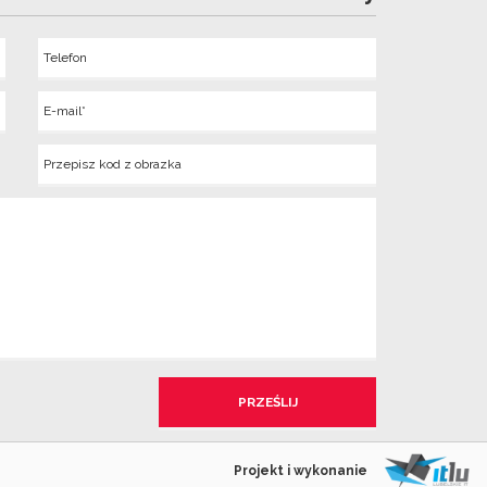
Telefon
Wyslij
E-
mail
Kod
z
obrazka
Projekt i wykonanie