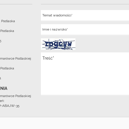
Temat
 Podlaska
Imie
 Podlaska
5
Wiadomosc
marówce Podlaskiej
 Podlaska
1
NIA
marówce Podlaskiej
eń:
97-ABAJW-35