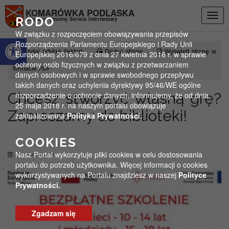
Przejdź do menu
Przejdź do stopki strony
Przejdź do głównej treści strony
KOMARÓWKA PODLASKA
Togg
RODO
Oficjalny gminny Serwis Internetowy
navig
W związku z rozpoczęciem obowiązywania przepisów
Otwórz pasek narzędzi
Rozporządzenia Parlamentu Europejskiego i Rady Unii
Czytaj artykuł (lektor)
Drukuj stronę
Wyświetl stronę w
Europejskiej 2016/679 z dnia 27 kwietnia 2016 r. w sprawie
ochrony osób fizycznych w związku z przetwarzaniem
formacie PDF
danych osobowych i w sprawie swobodnego przepływu
takich danych oraz uchylenia dyrektywy 95/46/WE ogólne
Chcesz stworzyć własną grę?
rozporządzenie o ochronie danych, informujemy, że od dnia
25 maja 2018 r. na naszym portalu obowiązuje
Zapraszamy do biblioteki!
zaktualizowana
Polityka Prywatności.
COOKIES
Nasz Portal wykorzytuje pliki cookies w celu dostosowania
23 kwietnia 2021
portalu do potrzeb użytkownika. Więcej informacji o cookies
wykorzystywanych na Portalu znajdziesz w naszej
Polityce
Prywatności.
Zgadzam się