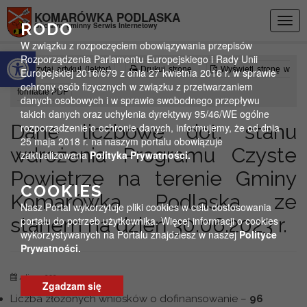
Przejdź do menu
Przejdź do stopki strony
Przejdź do głównej treści strony
KOMARÓWKA PODLASKA
Togg
RODO
Oficjalny gminny Serwis Internetowy
navig
W związku z rozpoczęciem obowiązywania przepisów
Otwórz pasek narzędzi
Rozporządzenia Parlamentu Europejskiego i Rady Unii
Czytaj artykuł (lektor)
Drukuj stronę
Wyświetl stronę w
Europejskiej 2016/679 z dnia 27 kwietnia 2016 r. w sprawie
ochrony osób fizycznych w związku z przetwarzaniem
formacie PDF
danych osobowych i w sprawie swobodnego przepływu
takich danych oraz uchylenia dyrektywy 95/46/WE ogólne
Dane liczbowe dot. stanu
rozporządzenie o ochronie danych, informujemy, że od dnia
25 maja 2018 r. na naszym portalu obowiązuje
wdrożenia Programu Czyste
zaktualizowana
Polityka Prywatności.
Powietrze na terenie Gminy
COOKIES
Komarówka Podlaska ze
Nasz Portal wykorzytuje pliki cookies w celu dostosowania
stanem na dzień 30.06.2023 r.
portalu do potrzeb użytkownika. Więcej informacji o cookies
wykorzystywanych na Portalu znajdziesz w naszej
Polityce
Prywatności.
4 lipca 2023
Zgadzam się
Liczba złożonych wniosków o dofinansowanie –
96