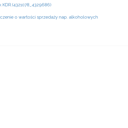
k KDR.(4321078_4329686)
czenie o wartości sprzedaży nap. alkoholowych