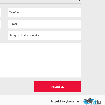
Telefon
Wyslij
E-
mail
Kod
z
obrazka
Projekt i wykonanie