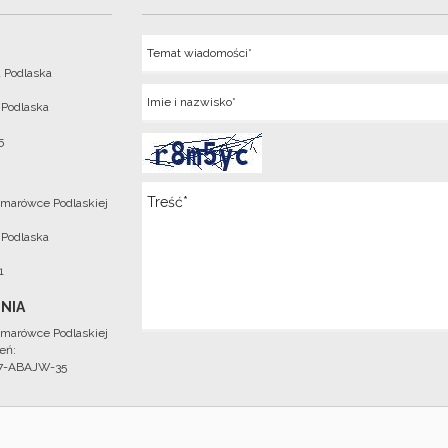
Temat
 Podlaska
Imie
 Podlaska
5
Wiadomosc
marówce Podlaskiej
 Podlaska
1
NIA
marówce Podlaskiej
eń:
97-ABAJW-35