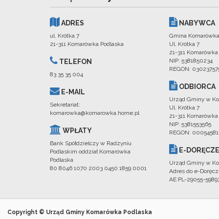
ADRES
NABYWCA
ul. Krótka 7
Gmina Komarówka
21-311 Komarówka Podlaska
Ul. Krótka 7
21-311 Komarówka
NIP: 5381850234
TELEFON
REGON: 03023757
83 35 35 004
ODBIORCA
E-MAIL
Urząd Gminy w Ko
Sekretariat:
Ul. Krótka 7
komarowka@komarowka.home.pl
21-311 Komarówka
NIP: 5381553565
WPŁATY
REGON: 00054581
Bank Spółdzielczy w Radzyniu
E-DORĘCZE
Podlaskim oddział Komarówka
Podlaska
Urząd Gminy w Ko
80 8046 1070 2003 0450 1859 0001
Adres do e-Doręcz
AE:PL-29055-598
Copyright © Urząd Gminy Komarówka Podlaska