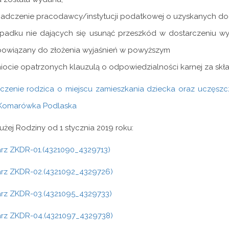
wiadczenie pracodawcy/instytucji podatkowej o uzyskanych d
padku nie dających się usunąć przeszkód w dostarczeniu 
obowiązany do złożenia wyjaśnień w powyższym
ocie opatrzonych klauzulą o odpowiedzialności karnej za skł
czenie rodzica o miejscu zamieszkania dziecka oraz uczęsz
Komarówka Podlaska
użej Rodziny od 1 stycznia 2019 roku:
arz ZKDR-01.(4321090_4329713)
arz ZKDR-02.(4321092_4329726)
arz ZKDR-03.(4321095_4329733)
arz ZKDR-04.(4321097_4329738)