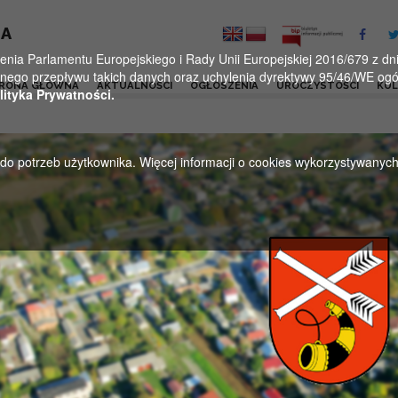
KA
a Parlamentu Europejskiego i Rady Unii Europejskiej 2016/679 z dnia
ego przepływu takich danych oraz uchylenia dyrektywy 95/46/WE ogól
RONA GŁÓWNA
AKTUALNOŚCI
OGŁOSZENIA
UROCZYSTOŚCI
KU
lityka Prywatności.
u do potrzeb użytkownika. Więcej informacji o cookies wykorzystywanyc