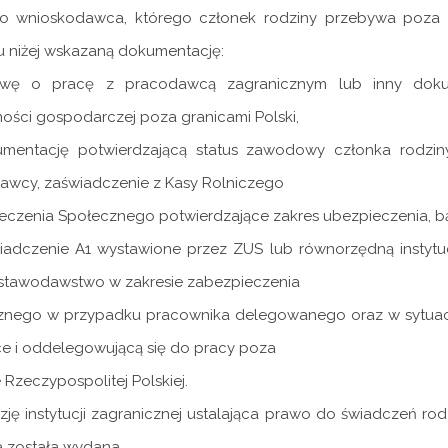
o wnioskodawca, którego członek rodziny przebywa poza g
u niżej wskazaną dokumentację:
wę o pracę z pracodawcą zagranicznym lub inny doku
ności gospodarczej poza granicami Polski,
umentację potwierdzającą status zawodowy członka rodzin
awcy, zaświadczenie z Kasy Rolniczego
eczenia Społecznego potwierdzające zakres ubezpieczenia, 
wiadczenie A1 wystawione przez ZUS lub równorzędną instytu
stawodawstwo w zakresie zabezpieczenia
znego w przypadku pracownika delegowanego oraz w sytuacj
ce i oddelegowującą się do pracy poza
 Rzeczypospolitej Polskiej.
zję instytucji zagranicznej ustalająca prawo do świadczeń ro
a została wydana,