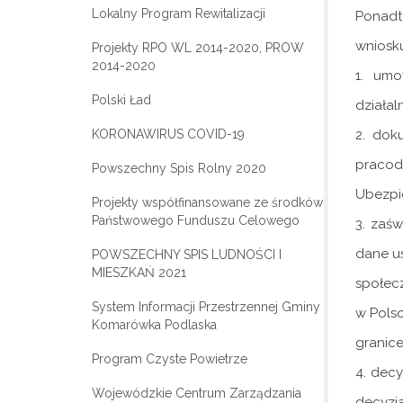
Lokalny Program Rewitalizacji
Ponadt
wniosk
Projekty RPO WL 2014-2020, PROW
2014-2020
1. umo
Polski Ład
działal
2. dok
KORONAWIRUS COVID-19
pracod
Powszechny Spis Rolny 2020
Ubezpi
Projekty współfinansowane ze środków
Państwowego Funduszu Celowego
3. zaś
dane u
POWSZECHNY SPIS LUDNOŚCI I
MIESZKAŃ 2021
społec
System Informacji Przestrzennej Gminy
w Pols
Komarówka Podlaska
granice
Program Czyste Powietrze
4. decy
Wojewódzkie Centrum Zarządzania
decyzj