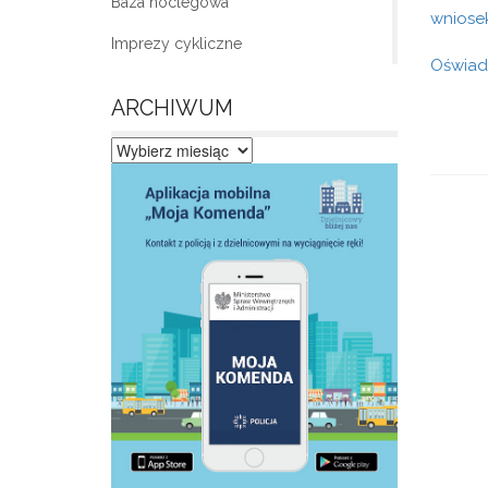
Baza noclegowa
wniose
Imprezy cykliczne
Oświad
ARCHIWUM
Archiwum