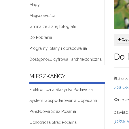
Mapy
Miejscowości
Gmina ze starej fotografii
Do Pobrania
Czyta
Programy, plany i opracowania
Do 
Dostępność cyfrowa i architektoniczna
MIESZKAŃCY
11 grud
ZGŁOSZ
Elektroniczna Skrzynka Podawcza
Wniose
System Gospodarowania Odpadami
Państwowa Straż Pożarna
oświad
[
OŚWIA
Ochotnicza Straż Pożarna