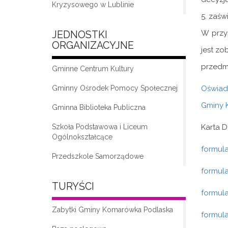
Kryzysowego w Lublinie
5. zaś
W przy
JEDNOSTKI
ORGANIZACYJNE
jest z
przedmi
Gminne Centrum Kultury
Oświad
Gminny Ośrodek Pomocy Społecznej
Gminy 
Gminna Biblioteka Publiczna
„Moda na seniora – klub seniora w
Komarówce Podlaskiej”
Karta D
Szkoła Podstawowa i Liceum
Ogólnokształcące
formul
Przedszkole Samorządowe
formul
TURYŚCI
formul
Zabytki Gminy Komarówka Podlaska
formul