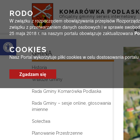
Przejdź do menu
Przejdź do stopki strony
Przejdź do głównej treści strony
KOMARÓWKA PODLAS
RODO
Oficjalny gminny serwis internetowy
W związku z rozpoczęciem obowiązywania przepisów Rozporządzeni
związku z przetwarzaniem danych osobowych i w sprawie swobodn
ST
25 maja 2018 r. na naszym portalu obowiązuje zaktualizowana
Po
Otwórz pasek narzędzi
COOKIES
GMINA
Nasz Portal wykorzytuje pliki cookies w celu dostosowania portal
Historia
Zgadzam się
Władze Gminy
Rada Gminy Komarówka Podlaska
Rada Gminy – sesje online, głosowania
imienne
Sołectwa
Planowanie Przestrzenne