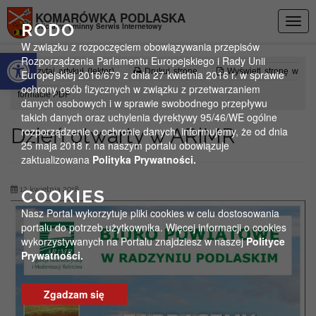
Przejdź do menu
Przejdź do stopki strony
Przejdź do głównej treści strony
KOMARÓWKA PODLASKA
Togg
RODO
Oficjalny gminny Serwis Internetowy
navig
W związku z rozpoczęciem obowiązywania przepisów
Otwórz pasek narzędzi
Rozporządzenia Parlamentu Europejskiego i Rady Unii
Czytaj artykuł (lektor)
Drukuj stronę
Wyświetl stronę w
Europejskiej 2016/679 z dnia 27 kwietnia 2016 r. w sprawie
ochrony osób fizycznych w związku z przetwarzaniem
formacie PDF
danych osobowych i w sprawie swobodnego przepływu
takich danych oraz uchylenia dyrektywy 95/46/WE ogólne
Dzień otwarty w ARiMR
rozporządzenie o ochronie danych, informujemy, że od dnia
25 maja 2018 r. na naszym portalu obowiązuje
zaktualizowana
Polityka Prywatności.
12 kwietnia 2018
COOKIES
Nasz Portal wykorzytuje pliki cookies w celu dostosowania
portalu do potrzeb użytkownika. Więcej informacji o cookies
wykorzystywanych na Portalu znajdziesz w naszej
Polityce
Prywatności.
Zgadzam się