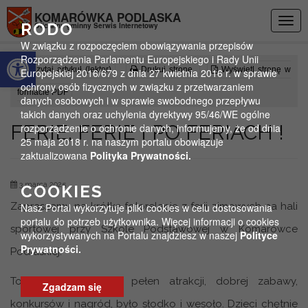
Przejdź do menu
Przejdź do stopki strony
Przejdź do głównej treści strony
KOMARÓWKA PODLASKA
Togg
RODO
Oficjalny gminny Serwis Internetowy
navig
W związku z rozpoczęciem obowiązywania przepisów
Otwórz pasek narzędzi
Rozporządzenia Parlamentu Europejskiego i Rady Unii
Czytaj artykuł (lektor)
Drukuj stronę
Wyświetl stronę w
Europejskiej 2016/679 z dnia 27 kwietnia 2016 r. w sprawie
ochrony osób fizycznych w związku z przetwarzaniem
formacie PDF
danych osobowych i w sprawie swobodnego przepływu
takich danych oraz uchylenia dyrektywy 95/46/WE ogólne
FERIE, FERIE I PO FERIACH !
rozporządzenie o ochronie danych, informujemy, że od dnia
25 maja 2018 r. na naszym portalu obowiązuje
zaktualizowana
Polityka Prywatności.
3 marca 2025
COOKIES
Zapraszamy na krótką fotorelację z ferii zimowych na hali
Nasz Portal wykorzytuje pliki cookies w celu dostosowania
portalu do potrzeb użytkownika. Więcej informacji o cookies
sportowej przy Szkole Podstawowej w Komarówce
wykorzystywanych na Portalu znajdziesz w naszej
Polityce
Prywatności.
Podlaskiej.
To był dobry dzień pełen atrakcji, dobrej zabawy,
Zgadzam się
konkursów i nagród, było słodko i wesoło. Dzieci chętnie