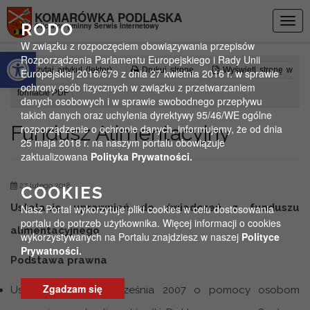
Przejdź do menu
Przejdź do stopki strony
Przejdź do głównej treści strony
KOMARÓWKA PODLASKA
Togg
RODO
Oficjalny gminny Serwis Internetowy
navig
W związku z rozpoczęciem obowiązywania przepisów
Otwórz pasek narzędzi
Rozporządzenia Parlamentu Europejskiego i Rady Unii
Czytaj artykuł (lektor)
Drukuj stronę
Wyświetl stronę w
Europejskiej 2016/679 z dnia 27 kwietnia 2016 r. w sprawie
ochrony osób fizycznych w związku z przetwarzaniem
formacie PDF
danych osobowych i w sprawie swobodnego przepływu
takich danych oraz uchylenia dyrektywy 95/46/WE ogólne
Fundusz Alimentacyjny
rozporządzenie o ochronie danych, informujemy, że od dnia
25 maja 2018 r. na naszym portalu obowiązuje
zaktualizowana
Polityka Prywatności.
27 lutego 2018
COOKIES
Ustalanie uprawnień do świadczeń z funduszu
Nasz Portal wykorzytuje pliki cookies w celu dostosowania
portalu do potrzeb użytkownika. Więcej informacji o cookies
alimentacyjnego
wykorzystywanych na Portalu znajdziesz w naszej
Polityce
Prywatności.
Podstawa prawna
Zgadzam się
Ustawa z dnia 7 września 2007 o pomocy osobom