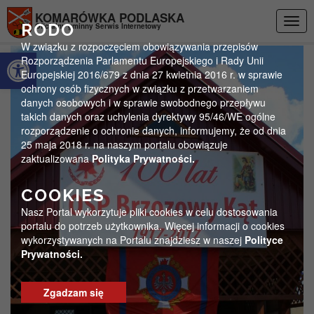
Przejdź do menu
Przejdź do stopki strony
Przejdź do głównej treści strony
KOMARÓWKA PODLASKA
Togg
RODO
Oficjalny gminny Serwis Internetowy
navig
W związku z rozpoczęciem obowiązywania przepisów
Otwórz pasek narzędzi
Rozporządzenia Parlamentu Europejskiego i Rady Unii
Europejskiej 2016/679 z dnia 27 kwietnia 2016 r. w sprawie
ochrony osób fizycznych w związku z przetwarzaniem
danych osobowych i w sprawie swobodnego przepływu
takich danych oraz uchylenia dyrektywy 95/46/WE ogólne
rozporządzenie o ochronie danych, informujemy, że od dnia
25 maja 2018 r. na naszym portalu obowiązuje
zaktualizowana
Polityka Prywatności.
COOKIES
Nasz Portal wykorzytuje pliki cookies w celu dostosowania
portalu do potrzeb użytkownika. Więcej informacji o cookies
wykorzystywanych na Portalu znajdziesz w naszej
Polityce
Prywatności.
Zgadzam się