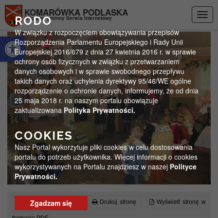
Przejdź do menu
Przejdź do stopki strony
Przejdź do głównej treści strony
KOMARÓWKA PODLASKA
Togg
RODO
Oficjalny gminny Serwis Internetowy
navig
W związku z rozpoczęciem obowiązywania przepisów
Otwórz pasek narzędzi
Rozporządzenia Parlamentu Europejskiego i Rady Unii
Europejskiej 2016/679 z dnia 27 kwietnia 2016 r. w sprawie
ochrony osób fizycznych w związku z przetwarzaniem
danych osobowych i w sprawie swobodnego przepływu
takich danych oraz uchylenia dyrektywy 95/46/WE ogólne
rozporządzenie o ochronie danych, informujemy, że od dnia
25 maja 2018 r. na naszym portalu obowiązuje
zaktualizowana
Polityka Prywatności.
COOKIES
Nasz Portal wykorzytuje pliki cookies w celu dostosowania
portalu do potrzeb użytkownika. Więcej informacji o cookies
wykorzystywanych na Portalu znajdziesz w naszej
Polityce
Prywatności.
Zgadzam się
Czytaj artykuł (lektor)
Drukuj stronę
Wyświetl stronę w
formacie PDF