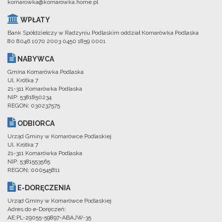
komarowka@komarowka.home.pl
WPŁATY
Bank Spółdzielczy w Radzyniu Podlaskim oddział Komarówka Podlaska
80 8046 1070 2003 0450 1859 0001
NABYWCA
Gmina Komarówka Podlaska
Ul. Krótka 7
21-311 Komarówka Podlaska
NIP: 5381850234
REGON: 030237575
ODBIORCA
Urząd Gminy w Komarówce Podlaskiej
Ul. Krótka 7
21-311 Komarówka Podlaska
NIP: 5381553565
REGON: 000545811
E-DORĘCZENIA
Urząd Gminy w Komarówce Podlaskiej
Adres do e-Doręczeń:
AE:PL-29055-59897-ABAJW-35