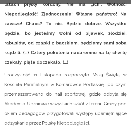
latach prysły kordony. Nie ma „ich”. Wolność!
Niepodległość! Zjednoczenie! Własne państwo! Na
zawsze! Chaos? To nic. Będzie dobrze. Wszystko
będzie, bo jesteśmy wolni od pijawek, złodziei,
rabusiów, od czapki z bączkiem, będziemy sami sobą
rządzili. (…) Cztery pokolenia nadaremno na tę chwilę
czekały, piąte doczekało. (…)
Uroczystość 11 Listopada rozpoczęto Mszą Świętą w
Kościele Parafialnym w Komarówce Podlaskiej, po czym
przemaszerowano do hali sportowej, gdzie odbyła się
Akademia. Uczniowie wszystkich szkół z terenu Gminy pod
okiem pedagogów przygotowali występy upamiętniające
odzyskanie przez Polskę Niepodległości.