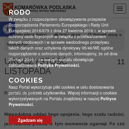
Przejdź do menu
Przejdź do stopki strony
Przejdź do głównej treści strony
KOMARÓWKA PODLASKA
Togg
RODO
Oficjalny gminny Serwis Internetowy
navig
W związku z rozpoczęciem obowiązywania przepisów
Otwórz pasek narzędzi
Rozporządzenia Parlamentu Europejskiego i Rady Unii
Europejskiej 2016/679 z dnia 27 kwietnia 2016 r. w sprawie
Czytaj artykuł (lektor)
Drukuj stronę
Wyświetl stronę w
ochrony osób fizycznych w związku z przetwarzaniem
danych osobowych i w sprawie swobodnego przepływu
formacie PDF
takich danych oraz uchylenia dyrektywy 95/46/WE ogólne
rozporządzenie o ochronie danych, informujemy, że od dnia
UROCZYSTOŚĆ 11
25 maja 2018 r. na naszym portalu obowiązuje
zaktualizowana
Polityka Prywatności.
LISTOPADA
COOKIES
Nasz Portal wykorzytuje pliki cookies w celu dostosowania
portalu do potrzeb użytkownika. Więcej informacji o cookies
11 listopada 2016
wykorzystywanych na Portalu znajdziesz w naszej
Polityce
Prywatności.
Niepodobna oddać tego upojenia, tego szału radości,
Zgadzam się
jaki ludność polską w tym momencie ogarnął. Po 120