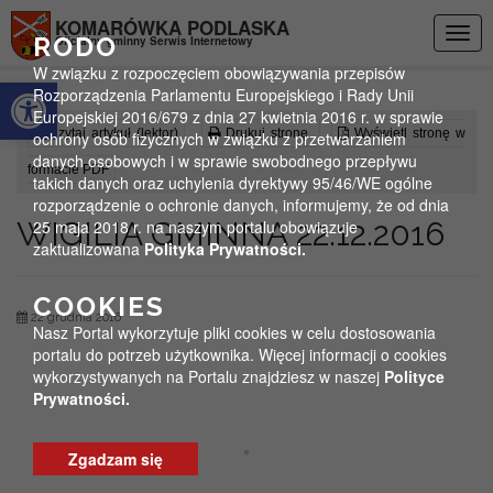
Przejdź do menu
Przejdź do stopki strony
Przejdź do głównej treści strony
KOMARÓWKA PODLASKA
Togg
RODO
Oficjalny gminny Serwis Internetowy
navig
W związku z rozpoczęciem obowiązywania przepisów
Otwórz pasek narzędzi
Rozporządzenia Parlamentu Europejskiego i Rady Unii
Europejskiej 2016/679 z dnia 27 kwietnia 2016 r. w sprawie
Czytaj artykuł (lektor)
Drukuj stronę
Wyświetl stronę w
ochrony osób fizycznych w związku z przetwarzaniem
danych osobowych i w sprawie swobodnego przepływu
formacie PDF
takich danych oraz uchylenia dyrektywy 95/46/WE ogólne
rozporządzenie o ochronie danych, informujemy, że od dnia
WIGILIA GMINNA 22.12.2016
25 maja 2018 r. na naszym portalu obowiązuje
zaktualizowana
Polityka Prywatności.
COOKIES
22 grudnia 2016
Nasz Portal wykorzytuje pliki cookies w celu dostosowania
portalu do potrzeb użytkownika. Więcej informacji o cookies
wykorzystywanych na Portalu znajdziesz w naszej
Polityce
Prywatności.
Zgadzam się