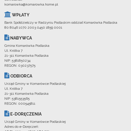
komarowka@komarowka.home.pl
WPŁATY
Bank Spółdzielczy w Radzyniu Podlaskim oddział Komarówka Podlaska
80 8046 1070 2003 0450 1859 0001
NABYWCA
Gmina Komarówka Podlaska
Ul. Krótka 7
21-311 Komarówka Podlaska
NIP: 5381850234
REGON: 030237575
ODBIORCA
Urząd Gminy w Komarówce Podlaskiej
Ul. Krótka 7
21-311 Komarówka Podlaska
NIP: 5381553565
REGON: 000545811
E-DORĘCZENIA
Urząd Gminy w Komarówce Podlaskiej
Adres do e-Doręczeń: