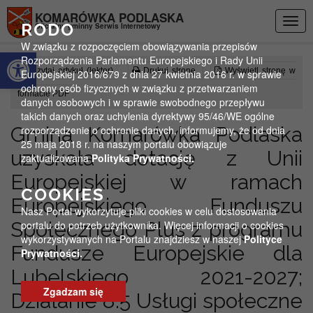
Przejdź do menu
Przejdź do stopki strony
Przejdź do głównej treści strony
KOMARÓWKA PODLASKA
Togg
RODO
Oficjalny gminny Serwis Internetowy
navig
W związku z rozpoczęciem obowiązywania przepisów
Otwórz pasek narzędzi
Rozporządzenia Parlamentu Europejskiego i Rady Unii
Czytaj artykuł (lektor)
Drukuj stronę
Wyświetl stronę w
Europejskiej 2016/679 z dnia 27 kwietnia 2016 r. w sprawie
ochrony osób fizycznych w związku z przetwarzaniem
formacie PDF
danych osobowych i w sprawie swobodnego przepływu
takich danych oraz uchylenia dyrektywy 95/46/WE ogólne
Gmina Komarówka Podlaska
rozporządzenie o ochronie danych, informujemy, że od dnia
25 maja 2018 r. na naszym portalu obowiązuje
uzyskała dotację z Unii
zaktualizowana
Polityka Prywatności.
Europejskiej w ramach
COOKIES
Europejskiego Funduszu
Nasz Portal wykorzytuje pliki cookies w celu dostosowania
Społecznego Plus z programu
portalu do potrzeb użytkownika. Więcej informacji o cookies
wykorzystywanych na Portalu znajdziesz w naszej
Polityce
Fundusze Europejskie dla
Prywatności.
Lubelskiego 2021-2027;
Zgadzam się
Działanie 8.5 Usługi społeczne