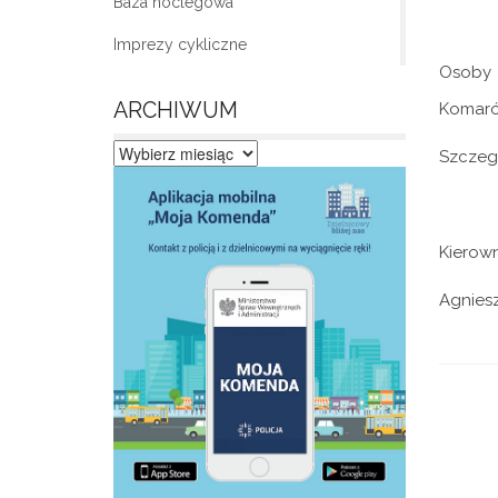
Baza noclegowa
Imprezy cykliczne
Osoby 
ARCHIWUM
Komarów
Szczeg
Archiwum
Kierow
Agniesz