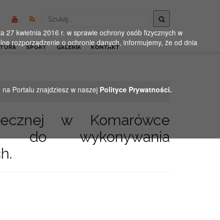
Wyszukaj
 27 kwietnia 2016 r. w sprawie ochrony osób fizycznych w
ne rozporządzenie o ochronie danych, informujemy, że od dnia
LTURA
SPORT
GALERIA
KONTAKT
h na Portalu znajdziesz w naszej
Polityce Prywatności.
ecznej w Komarówce
by do wykonywania
h.