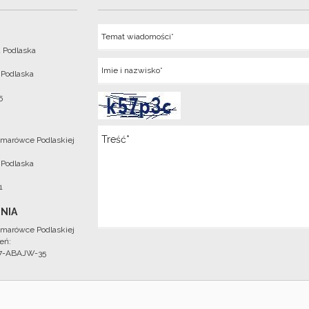
Temat
 Podlaska
Imie
 Podlaska
5
Wiadomosc
marówce Podlaskiej
 Podlaska
1
NIA
marówce Podlaskiej
eń:
97-ABAJW-35