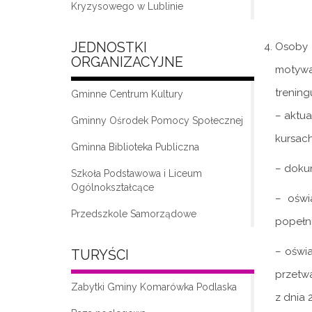
Kryzysowego w Lublinie
JEDNOSTKI
Osoby 
ORGANIZACYJNE
motywa
trenin
Gminne Centrum Kultury
– aktu
Gminny Ośrodek Pomocy Społecznej
kursach
Gminna Biblioteka Publiczna
„Moda na seniora – klub seniora w
Komarówce Podlaskiej”
– dokum
Szkoła Podstawowa i Liceum
Ogólnokształcące
– oświ
Przedszkole Samorządowe
popełni
– oświ
TURYŚCI
przetwa
Zabytki Gminy Komarówka Podlaska
z dnia 