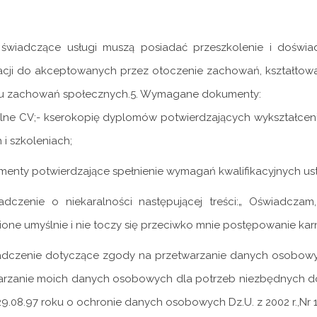
świadczące usługi muszą posiadać przeszkolenie i doświadc
cji do akceptowanych przez otoczenie zachowań, kształtow
gu zachowań społecznych.5. Wymagane dokumenty:
alne CV;- kserokopię dyplomów potwierdzających wykształce
 i szkoleniach;
enty potwierdzające spełnienie wymagań kwalifikacyjnych us
adczenie o niekaralności następującej treści:„ Oświadcza
one umyślnie i nie toczy się przeciwko mnie postępowanie karn
adczenie dotyczące zgody na przetwarzanie danych osobowy
rzanie moich danych osobowych dla potrzeb niezbędnych do re
29.08.97 roku o ochronie danych osobowych Dz.U. z 2002 r.,Nr 1