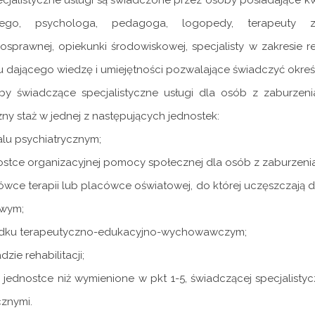
ecjalistyczne usługi są świadczone przez osoby posiadające 
nego, psychologa, pedagoga, logopedy, terapeuty za
osprawnej, opiekunki środowiskowej, specjalisty w zakresie re
dającego wiedzę i umiejętności pozwalające świadczyć określo
by świadczące specjalistyczne usługi dla osób z zaburzen
ny staż w jednej z następujących jednostek:
talu psychiatrycznym;
ostce organizacyjnej pomocy społecznej dla osób z zaburzeni
ówce terapii lub placówce oświatowej, do której uczęszczają 
wym;
odku terapeutyczno-edukacyjno-wychowawczym;
dzie rehabilitacji;
j jednostce niż wymienione w pkt 1-5, świadczącej specjalist
znymi.