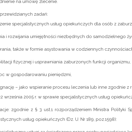
udnienie na umowę zlecenie.
 przewidzianych zadań:
enie specjalistycznych usług opiekuńczych dla osób z zaburz
ia i rozwijania umiejętności niezbędnych do samodzielnego życ
rania, także w formie asystowania w codziennych czynnościac
ilitacji fizycznej i usprawniania zaburzonych funkcji organizmu,
c w gospodarowaniu pieniędzmi,
gnację – jako wspieranie procesu leczenia lub inne zgodnie z 
22 września 2005 r. w sprawie specjalistycznych usług opiekuńc
kacje: zgodnie z § 3 ust.1 rozporządzeniem Ministra Polityki 
istycznych usług opiekuńczych (Dz. U. Nr 189, poz.1598):