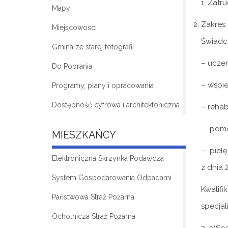
1. Zatr
Mapy
Zakres
Miejscowości
Świadcz
Gmina ze starej fotografii
– uczen
Do Pobrania
– wspie
Programy, plany i opracowania
Dostępność cyfrowa i architektoniczna
– rehab
– pomo
MIESZKAŃCY
– pielę
Elektroniczna Skrzynka Podawcza
z dnia 
System Gospodarowania Odpadami
Kwalifi
Państwowa Straż Pożarna
specjal
Ochotnicza Straż Pożarna