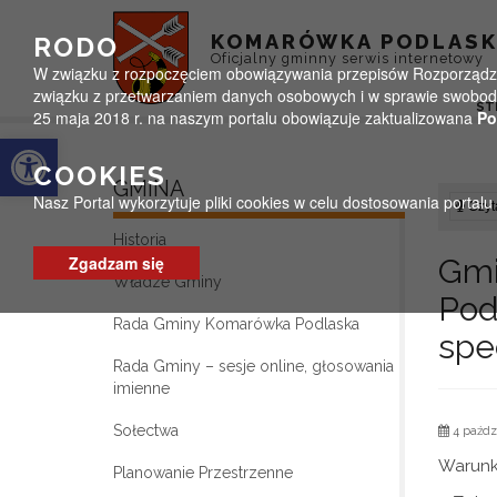
Przejdź do menu
Przejdź do stopki strony
Przejdź do głównej treści strony
KOMARÓWKA PODLAS
RODO
Oficjalny gminny serwis internetowy
W związku z rozpoczęciem obowiązywania przepisów Rozporządzeni
związku z przetwarzaniem danych osobowych i w sprawie swobodn
ST
25 maja 2018 r. na naszym portalu obowiązuje zaktualizowana
Po
Otwórz pasek narzędzi
COOKIES
GMINA
Nasz Portal wykorzytuje pliki cookies w celu dostosowania portal
Czyta
Historia
Zgadzam się
Gm
Władze Gminy
Po
Rada Gminy Komarówka Podlaska
spe
Rada Gminy – sesje online, głosowania
imienne
Sołectwa
4 paźdz
Warunk
Planowanie Przestrzenne