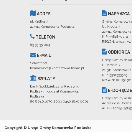
ADRES
NABYWCA
ul. Krótka 7
Gmina Komarówka
21-311 Komarówka Podlaska
Ul. Krótka 7
21-311 Komarówka
NIP: 5381850234
TELEFON
REGON: 03023757
83 35 35 004
ODBIORCA
E-MAIL
Urząd Gminy w Ko
Sekretariat:
Ul. Krótka 7
komarowka@komarowka.home.pl
21-311 Komarówka
NIP: 5381553565
WPŁATY
REGON: 00054581
Bank Spółdzielczy w Radzyniu
E-DORĘCZE
Podlaskim oddział Komarówka
Podlaska
Urząd Gminy w Ko
80 8046 1070 2003 0450 1859 0001
Adres do e-Doręcz
AE:PL-29055-598
Copyright © Urząd Gminy Komarówka Podlaska