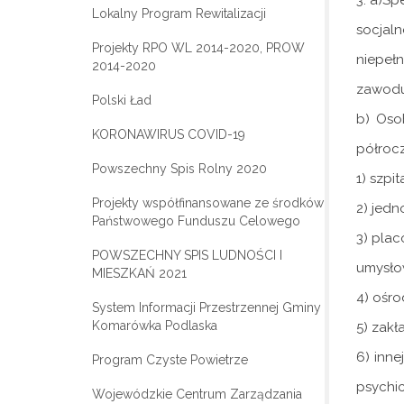
3. a)Sp
Lokalny Program Rewitalizacji
socjal
Projekty RPO WL 2014-2020, PROW
niepełn
2014-2020
zawodu 
Polski Ład
b) Oso
KORONAWIRUS COVID-19
półrocz
Powszechny Spis Rolny 2020
1) szpi
Projekty współfinansowane ze środków
2) jedn
Państwowego Funduszu Celowego
3) plac
POWSZECHNY SPIS LUDNOŚCI I
umysło
MIESZKAŃ 2021
4) ośr
System Informacji Przestrzennej Gminy
Komarówka Podlaska
5) zakła
6) inne
Program Czyste Powietrze
psychic
Wojewódzkie Centrum Zarządzania