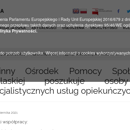
KA
a Parlamentu Europejskiego i Rady Unii Europejskiej 2016/679 z dnia
ego przepływu takich danych oraz uchylenia dyrektywy 95/46/WE ogól
RONA GŁÓWNA
AKTUALNOŚCI
OGŁOSZENIA
UROCZYSTOŚCI
KU
lityka Prywatności.
u do potrzeb użytkownika. Więcej informacji o cookies wykorzystywanyc
j artykuł (lektor)
Drukuj stronę
Wyświetl stronę w formacie PDF
inny Ośrodek Pomocy Społ
dlaskiej poszukuje oso
cjalistycznych usług opiekuńczyc
iernika 2021
i współpracy: