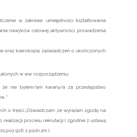
zenie w zakresie: umiejętności kształtowania
ania nawyków celowej aktywności, prowadzenia
nie oraz kserokopię zaświadczeń o ukończonych
talonych w ww. rozporządzeniu;
m, że nie byłem/am karany/a za przestępstwo
e .”
ch o treści:„Oświadczam ,że wyrażam zgodę na
alizacji procesu rekrutacji ( zgodnie z ustawą
01,poz.926 z późn.zm.).