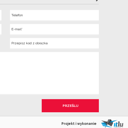
Telefon
Wyslij
E-
mail
Kod
z
obrazka
Projekt i wykonanie