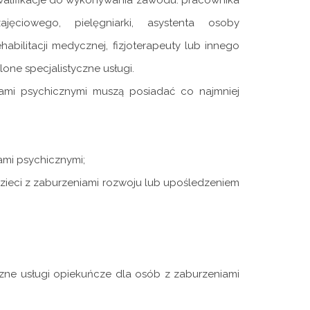
kwalifikacje do wykonywania zawodu: pracownika
jęciowego, pielęgniarki, asystenta osoby
habilitacji medycznej, fizjoterapeuty lub innego
ne specjalistyczne usługi.
iami psychicznymi muszą posiadać co najmniej
ami psychicznymi;
dzieci z zaburzeniami rozwoju lub upośledzeniem
yczne usługi opiekuńcze dla osób z zaburzeniami