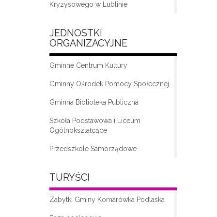
Kryzysowego w Lublinie
JEDNOSTKI
ORGANIZACYJNE
Gminne Centrum Kultury
Gminny Ośrodek Pomocy Społecznej
Gminna Biblioteka Publiczna
„Moda na seniora – klub seniora w
Komarówce Podlaskiej”
Szkoła Podstawowa i Liceum
Ogólnokształcące
Przedszkole Samorządowe
TURYŚCI
Zabytki Gminy Komarówka Podlaska