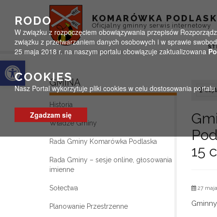
Przejdź do menu
Przejdź do stopki strony
Przejdź do głównej treści strony
KOMARÓWKA PODLAS
RODO
Oficjalny gminny serwis internetowy
W związku z rozpoczęciem obowiązywania przepisów Rozporządzeni
związku z przetwarzaniem danych osobowych i w sprawie swobodn
ST
25 maja 2018 r. na naszym portalu obowiązuje zaktualizowana
Po
Otwórz pasek narzędzi
COOKIES
GMINA
Nasz Portal wykorzytuje pliki cookies w celu dostosowania portal
Czyta
Historia
Zgadzam się
Gm
Władze Gminy
Pod
Rada Gminy Komarówka Podlaska
15 
Rada Gminy – sesje online, głosowania
imienne
Sołectwa
27 maja
Gminny
Planowanie Przestrzenne