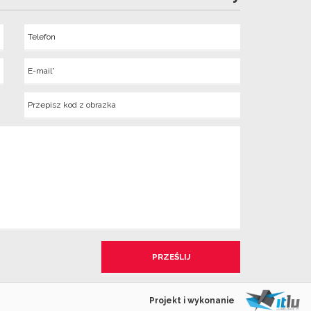
Telefon
Wyslij
E-
mail
Kod
z
obrazka
Projekt i wykonanie