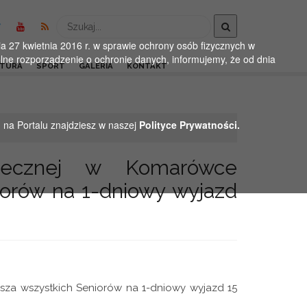
Wyszukaj
 27 kwietnia 2016 r. w sprawie ochrony osób fizycznych w
ne rozporządzenie o ochronie danych, informujemy, że od dnia
LTURA
SPORT
GALERIA
KONTAKT
h na Portalu znajdziesz w naszej
Polityce Prywatności.
ecznej w Komarówce
iorów na 1-dniowy wyjazd
za wszystkich Seniorów na 1-dniowy wyjazd 15