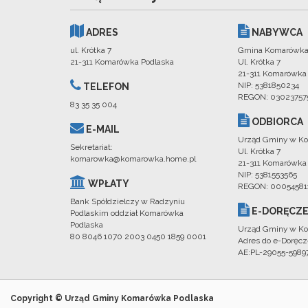
ADRES
NABYWCA
ul. Krótka 7
Gmina Komarówka
21-311 Komarówka Podlaska
Ul. Krótka 7
21-311 Komarówka
NIP: 5381850234
TELEFON
REGON: 03023757
83 35 35 004
ODBIORCA
E-MAIL
Urząd Gminy w Ko
Sekretariat:
Ul. Krótka 7
komarowka@komarowka.home.pl
21-311 Komarówka
NIP: 5381553565
WPŁATY
REGON: 00054581
Bank Spółdzielczy w Radzyniu
E-DORĘCZE
Podlaskim oddział Komarówka
Podlaska
Urząd Gminy w Ko
80 8046 1070 2003 0450 1859 0001
Adres do e-Doręcz
AE:PL-29055-598
Copyright © Urząd Gminy Komarówka Podlaska