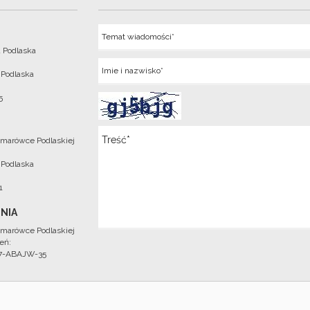
Temat
 Podlaska
Imie
 Podlaska
5
Wiadomosc
marówce Podlaskiej
 Podlaska
1
NIA
marówce Podlaskiej
eń:
97-ABAJW-35