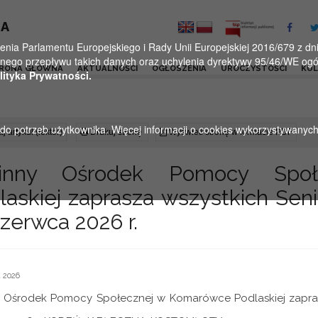
KA
a Parlamentu Europejskiego i Rady Unii Europejskiej 2016/679 z dnia
ego przepływu takich danych oraz uchylenia dyrektywy 95/46/WE ogól
RONA GŁÓWNA
AKTUALNOŚCI
OGŁOSZENIA
UROCZYSTOŚCI
KU
lityka Prywatności.
u do potrzeb użytkownika. Więcej informacji o cookies wykorzystywanyc
j artykuł (lektor)
Drukuj stronę
Wyświetl stronę w formacie PDF
inny Ośrodek Pomocy Społ
laskiej zaprasza wszystkich Sen
czerwca 2026 r.
 2026
 Ośrodek Pomocy Społecznej w Komarówce Podlaskiej zapras