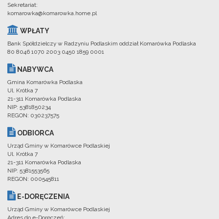
Sekretariat:
komarowka@komarowka.home.pl
WPŁATY
Bank Spółdzielczy w Radzyniu Podlaskim oddział Komarówka Podlaska
80 8046 1070 2003 0450 1859 0001
NABYWCA
Gmina Komarówka Podlaska
Ul. Krótka 7
21-311 Komarówka Podlaska
NIP: 5381850234
REGON: 030237575
ODBIORCA
Urząd Gminy w Komarówce Podlaskiej
Ul. Krótka 7
21-311 Komarówka Podlaska
NIP: 5381553565
REGON: 000545811
E-DORĘCZENIA
Urząd Gminy w Komarówce Podlaskiej
Adres do e-Doręczeń: