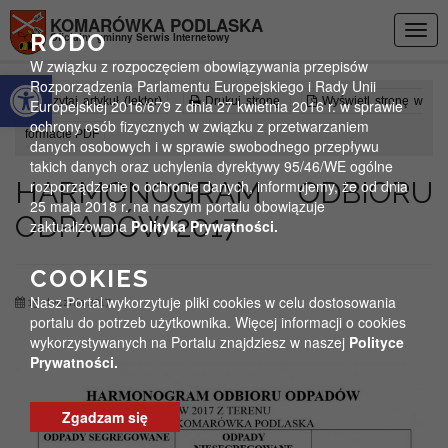
Przejdź do menu
Przejdź do stopki strony
Przejdź do głównej treści strony
KOMARÓWKA PODLASKA
Togg
RODO
Oficjalny gminny Serwis Internetowy
navig
W związku z rozpoczęciem obowiązywania przepisów
Otwórz pasek narzędzi
Rozporządzenia Parlamentu Europejskiego i Rady Unii
Czytaj artykuł (lektor)
Drukuj stronę
Wyświetl stronę w
Europejskiej 2016/679 z dnia 27 kwietnia 2016 r. w sprawie
ochrony osób fizycznych w związku z przetwarzaniem
formacie PDF
danych osobowych i w sprawie swobodnego przepływu
takich danych oraz uchylenia dyrektywy 95/46/WE ogólne
HARMONOGRAM ODBIORU
rozporządzenie o ochronie danych, informujemy, że od dnia
25 maja 2018 r. na naszym portalu obowiązuje
ODPADÓW 2017
zaktualizowana
Polityka Prywatności.
COOKIES
Nasz Portal wykorzytuje pliki cookies w celu dostosowania
19 stycznia 2017
portalu do potrzeb użytkownika. Więcej informacji o cookies
wykorzystywanych na Portalu znajdziesz w naszej
Polityce
Prywatności.
Zgadzam się