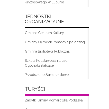
Kryzysowego w Lublinie
JEDNOSTKI
ORGANIZACYJNE
Gminne Centrum Kultury
Gminny Ośrodek Pomocy Społecznej
Gminna Biblioteka Publiczna
„Moda na seniora – klub seniora w
Komarówce Podlaskiej”
Szkoła Podstawowa i Liceum
Ogólnokształcące
Przedszkole Samorządowe
TURYŚCI
Zabytki Gminy Komarówka Podlaska