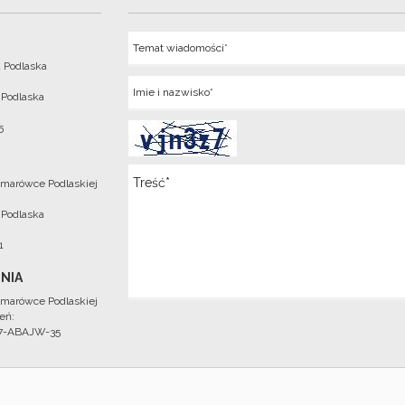
Temat
 Podlaska
Imie
 Podlaska
5
Wiadomosc
marówce Podlaskiej
 Podlaska
1
NIA
marówce Podlaskiej
eń:
97-ABAJW-35