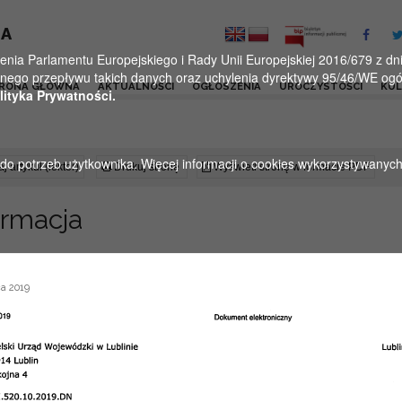
KA
a Parlamentu Europejskiego i Rady Unii Europejskiej 2016/679 z dnia
ego przepływu takich danych oraz uchylenia dyrektywy 95/46/WE ogól
RONA GŁÓWNA
AKTUALNOŚCI
OGŁOSZENIA
UROCZYSTOŚCI
KU
lityka Prywatności.
u do potrzeb użytkownika. Więcej informacji o cookies wykorzystywanyc
j artykuł (lektor)
Drukuj stronę
Wyświetl stronę w formacie PDF
ormacja
a 2019