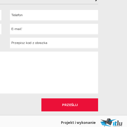
Telefon
Wyslij
E-
mail
Kod
z
obrazka
Projekt i wykonanie