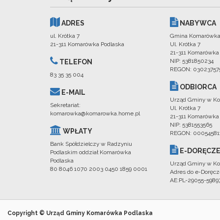
ADRES
NABYWCA
ul. Krótka 7
Gmina Komarówka
21-311 Komarówka Podlaska
Ul. Krótka 7
21-311 Komarówka
NIP: 5381850234
TELEFON
REGON: 03023757
83 35 35 004
ODBIORCA
E-MAIL
Urząd Gminy w Ko
Sekretariat:
Ul. Krótka 7
komarowka@komarowka.home.pl
21-311 Komarówka
NIP: 5381553565
WPŁATY
REGON: 00054581
Bank Spółdzielczy w Radzyniu
E-DORĘCZE
Podlaskim oddział Komarówka
Podlaska
Urząd Gminy w Ko
80 8046 1070 2003 0450 1859 0001
Adres do e-Doręcz
AE:PL-29055-598
Copyright © Urząd Gminy Komarówka Podlaska