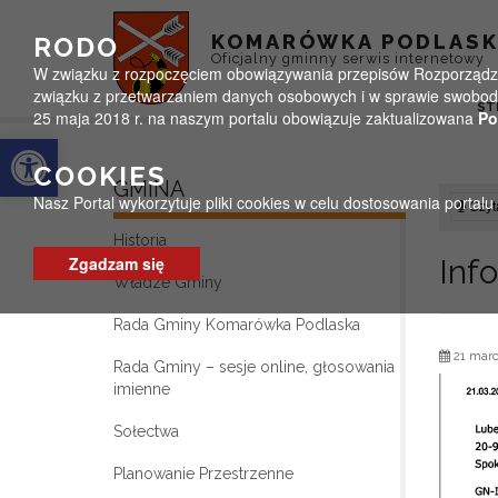
Przejdź do menu
Przejdź do stopki strony
Przejdź do głównej treści strony
KOMARÓWKA PODLAS
RODO
Oficjalny gminny serwis internetowy
W związku z rozpoczęciem obowiązywania przepisów Rozporządzeni
związku z przetwarzaniem danych osobowych i w sprawie swobodn
ST
25 maja 2018 r. na naszym portalu obowiązuje zaktualizowana
Po
Otwórz pasek narzędzi
COOKIES
GMINA
Nasz Portal wykorzytuje pliki cookies w celu dostosowania portal
Czyta
Historia
Zgadzam się
Inf
Władze Gminy
Rada Gminy Komarówka Podlaska
21 marc
Rada Gminy – sesje online, głosowania
imienne
Sołectwa
Planowanie Przestrzenne