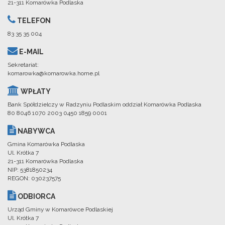
21-311 Komarówka Podlaska
TELEFON
83 35 35 004
E-MAIL
Sekretariat:
komarowka@komarowka.home.pl
WPŁATY
Bank Spółdzielczy w Radzyniu Podlaskim oddział Komarówka Podlaska
80 8046 1070 2003 0450 1859 0001
NABYWCA
Gmina Komarówka Podlaska
Ul. Krótka 7
21-311 Komarówka Podlaska
NIP: 5381850234
REGON: 030237575
ODBIORCA
Urząd Gminy w Komarówce Podlaskiej
Ul. Krótka 7