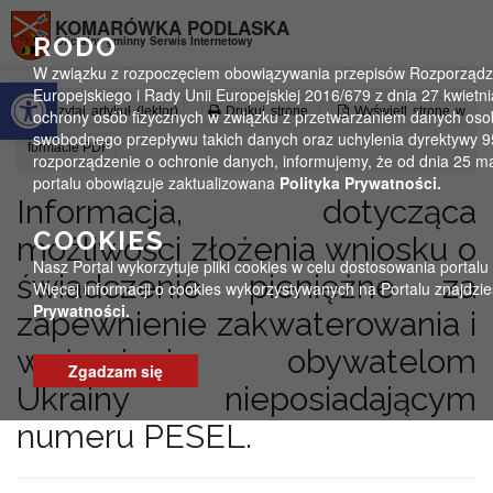
Przejdź do menu
Przejdź do stopki strony
Przejdź do głównej treści strony
KOMARÓWKA PODLASKA
RODO
Oficjalny gminny Serwis Internetowy
W związku z rozpoczęciem obowiązywania przepisów Rozporządz
Otwórz pasek narzędzi
Europejskiego i Rady Unii Europejskiej 2016/679 z dnia 27 kwietni
Czytaj artykuł (lektor)
Drukuj stronę
Wyświetl stronę w
ochrony osób fizycznych w związku z przetwarzaniem danych oso
swobodnego przepływu takich danych oraz uchylenia dyrektywy 
formacie PDF
rozporządzenie o ochronie danych, informujemy, że od dnia 25 m
portalu obowiązuje zaktualizowana
Polityka Prywatności.
Informacja, dotycząca
COOKIES
możliwości złożenia wniosku o
Nasz Portal wykorzytuje pliki cookies w celu dostosowania portalu
świadczenie pieniężne za
Więcej informacji o cookies wykorzystywanych na Portalu znajdzi
Prywatności.
zapewnienie zakwaterowania i
wyżywienia obywatelom
Zgadzam się
Ukrainy nieposiadającym
numeru PESEL.