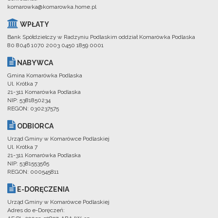
komarowka@komarowka.home.pl
WPŁATY
Bank Spółdzielczy w Radzyniu Podlaskim oddział Komarówka Podlaska
80 8046 1070 2003 0450 1859 0001
NABYWCA
Gmina Komarówka Podlaska
Ul. Krótka 7
21-311 Komarówka Podlaska
NIP: 5381850234
REGON: 030237575
ODBIORCA
Urząd Gminy w Komarówce Podlaskiej
Ul. Krótka 7
21-311 Komarówka Podlaska
NIP: 5381553565
REGON: 000545811
E-DORĘCZENIA
Urząd Gminy w Komarówce Podlaskiej
Adres do e-Doręczeń: