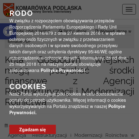
Przejdź do menu
Przejdź do stopki strony
Przejdź do głównej treści strony
KOMARÓWKA PODLASKA
Togg
RODO
Oficjalny gminny Serwis Internetowy
navig
W związku z rozpoczęciem obowiązywania przepisów
Otwórz pasek narzędzi
Rozporządzenia Parlamentu Europejskiego i Rady Unii
Czytaj artykuł (lektor)
Drukuj stronę
Wyświetl stronę w
Europejskiej 2016/679 z dnia 27 kwietnia 2016 r. w sprawie
ochrony osób fizycznych w związku z przetwarzaniem
formacie PDF
danych osobowych i w sprawie swobodnego przepływu
takich danych oraz uchylenia dyrektywy 95/46/WE ogólne
Koła Gospodyń Wiejskich
rozporządzenie o ochronie danych, informujemy, że od dnia
25 maja 2018 r. na naszym portalu obowiązuje
mogą pozyskać środki
zaktualizowana
Polityka Prywatności.
finansowe z Agencji
COOKIES
Restrukturyzacji i Modernizacji
Nasz Portal wykorzytuje pliki cookies w celu dostosowania
Rolnictwa
portalu do potrzeb użytkownika. Więcej informacji o cookies
wykorzystywanych na Portalu znajdziesz w naszej
Polityce
Prywatności.
4 września 2024
Zgadzam się
Agencja Restrukturyzacji i Modernizacji Rolnictwa w