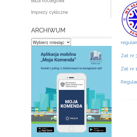
Baza noclegowa
Imprezy cykliczne
ARCHIWUM
regula
Archiwum
Zał. nr
Zał. nr
Regula