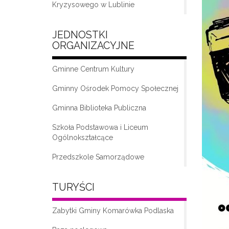
Kryzysowego w Lublinie
JEDNOSTKI
ORGANIZACYJNE
Gminne Centrum Kultury
Gminny Ośrodek Pomocy Społecznej
Gminna Biblioteka Publiczna
„Moda na seniora – klub seniora w
Komarówce Podlaskiej”
Szkoła Podstawowa i Liceum
Ogólnokształcące
Przedszkole Samorządowe
TURYŚCI
Zabytki Gminy Komarówka Podlaska