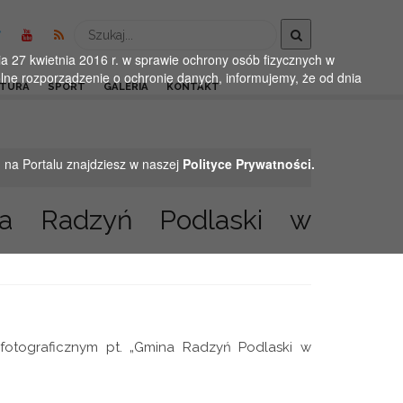
Wyszukaj
 27 kwietnia 2016 r. w sprawie ochrony osób fizycznych w
ne rozporządzenie o ochronie danych, informujemy, że od dnia
LTURA
SPORT
GALERIA
KONTAKT
h na Portalu znajdziesz w naszej
Polityce Prywatności.
ina Radzyń Podlaski w
 fotograficznym
pt. „Gmina Radzyń Podlaski w