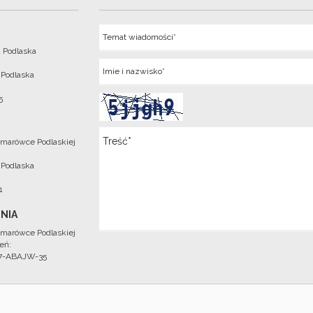
Temat
 Podlaska
Imie
 Podlaska
5
Wiadomosc
marówce Podlaskiej
 Podlaska
1
NIA
marówce Podlaskiej
eń:
97-ABAJW-35