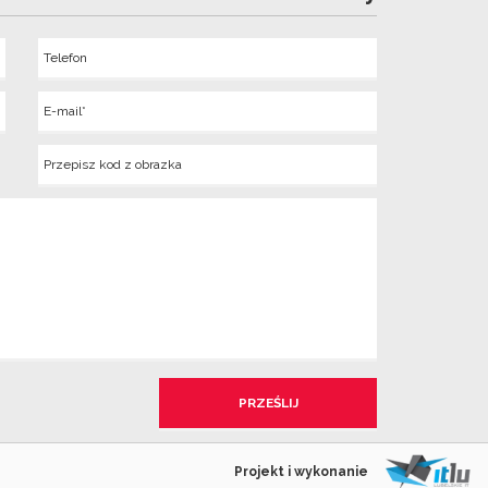
Telefon
Wyslij
E-
mail
Kod
z
obrazka
Projekt i wykonanie