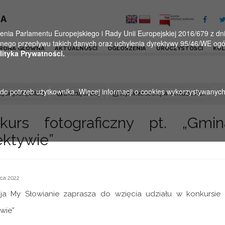
KA
a Parlamentu Europejskiego i Rady Unii Europejskiej 2016/679 z dnia
ego przepływu takich danych oraz uchylenia dyrektywy 95/46/WE ogól
RONA GŁÓWNA
AKTUALNOŚCI
OGŁOSZENIA
UROCZYSTOŚCI
KU
lityka Prywatności.
u do potrzeb użytkownika. Więcej informacji o cookies wykorzystywanyc
j artykuł (lektor)
Drukuj stronę
Wyświetl stronę w formacie PDF
kurs fotograficzny pt. „Gm
ektywie”
ca 2022
ja
My Słowianie
zaprasza do wzięcia udziału w konkursie
wie”