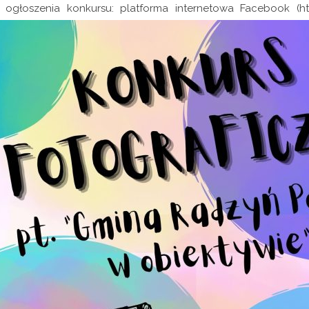
ogłoszenia
konkursu:
platforma
internetowa
Facebook
(
h