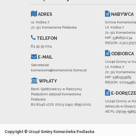
ADRES
NABYWCA
ul. Krótka 7
Gmina Komarówka
21-311 Komarówka Podlaska
Ul. Krótka 7
21-311 Komarówka
NIP: 5381850234
TELEFON
REGON: 03023757
83 35 35 004
ODBIORCA
E-MAIL
Urząd Gminy w Ko
Sekretariat:
Ul. Krótka 7
komarowka@komarowka.home.pl
21-311 Komarówka
NIP: 5381553565
WPŁATY
REGON: 00054581
Bank Spółdzielczy w Radzyniu
E-DORĘCZE
Podlaskim oddział Komarówka
Podlaska
Urząd Gminy w Ko
80 8046 1070 2003 0450 1859 0001
Adres do e-Doręcz
AE:PL-29055-598
Copyright © Urząd Gminy Komarówka Podlaska