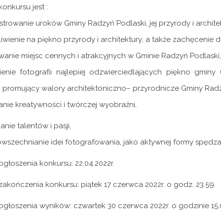
onkursu jest :
estrowanie uroków
G
miny Radzyń
Podlaski, jej przyrody i archite
iwienie
na
piękno
przyrody
i
architektury
,
a
także
zachęcenie
wanie miejsc cennych i atrakcyjnych w
G
minie Radzyń Podlaski,
ienie fotografii najlepiej odzwierciedlających piękno
gminy
 promujący walory architektoniczno
–
przyrodnicze
G
miny Radz
anie kreatywności i twórczej wyobraźni
,
anie talentów i pasji
,
owszechnianie
idei
fotografowania,
jako
aktywnej
formy
spędza
ogłoszenia konkursu:
22
.04.2022r.
zakończenia konkursu:
piątek 17 czerwca 2022r. o godz. 23.59.
 ogłoszenia wyników
:
czwartek 30 czerwca 2022r. o godzinie 15.