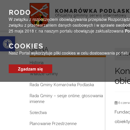
Przejdź do menu
Przejdź do stopki strony
Przejdź do głównej treści strony
KOMARÓWKA PODLAS
RODO
Oficjalny gminny serwis internetowy
W związku z rozpoczęciem obowiązywania przepisów Rozporządzeni
związku z przetwarzaniem danych osobowych i w sprawie swobodn
ST
25 maja 2018 r. na naszym portalu obowiązuje zaktualizowana
Po
Otwórz pasek narzędzi
COOKIES
GMINA
Nasz Portal wykorzytuje pliki cookies w celu dostosowania portal
Czyta
Historia
Zgadzam się
Kon
Władze Gminy
obi
Rada Gminy Komarówka Podlaska
Rada Gminy – sesje online, głosowania
imienne
6 czerw
Fundac
Sołectwa
obiekty
Planowanie Przestrzenne