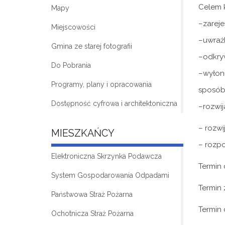
Celem k
Mapy
–
zarej
Miejscowości
–
uwrażl
Gmina ze starej fotografii
–
odkry
Do Pobrania
–
wyłon
Programy, plany i opracowania
sposób
Dostępność cyfrowa i architektoniczna
–
rozwij
–
r
ozwij
MIESZKAŃCY
–
rozp
Elektroniczna Skrzynka Podawcza
Termin 
System Gospodarowania Odpadami
Termin 
Państwowa Straż Pożarna
Termin
Ochotnicza Straż Pożarna