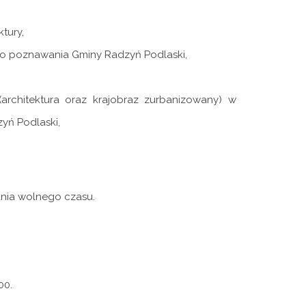
ktury,
do
poznawania
G
miny Radzyń Podlaski,
(architektura
oraz krajobraz zurbanizowany) w
yń Podlaski
,
nia
wolnego czasu
.
00
.