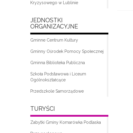
Kryzysowego w Lublinie
JEDNOSTKI
ORGANIZACYJNE
Gminne Centrum Kultury
Gminny Ośrodek Pomocy Społecznej
Gminna Biblioteka Publiczna
„Moda na seniora – klub seniora w
Komarówce Podlaskiej”
Szkoła Podstawowa i Liceum
Ogólnokształcące
Przedszkole Samorządowe
TURYŚCI
Zabytki Gminy Komarówka Podlaska