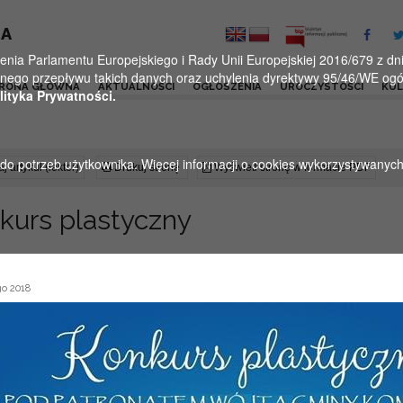
KA
a Parlamentu Europejskiego i Rady Unii Europejskiej 2016/679 z dnia
ego przepływu takich danych oraz uchylenia dyrektywy 95/46/WE ogól
RONA GŁÓWNA
AKTUALNOŚCI
OGŁOSZENIA
UROCZYSTOŚCI
KU
lityka Prywatności.
u do potrzeb użytkownika. Więcej informacji o cookies wykorzystywanyc
j artykuł (lektor)
Drukuj stronę
Wyświetl stronę w formacie PDF
kurs plastyczny
go 2018