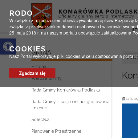
Przejdź do menu
Przejdź do stopki strony
Przejdź do głównej treści strony
KOMARÓWKA PODLAS
RODO
Oficjalny gminny serwis internetowy
W związku z rozpoczęciem obowiązywania przepisów Rozporządzeni
związku z przetwarzaniem danych osobowych i w sprawie swobodn
ST
25 maja 2018 r. na naszym portalu obowiązuje zaktualizowana
Po
Otwórz pasek narzędzi
COOKIES
GMINA
Nasz Portal wykorzytuje pliki cookies w celu dostosowania portal
Czyta
Historia
Zgadzam się
Kon
Władze Gminy
Rada Gminy Komarówka Podlaska
22 lute
Rada Gminy – sesje online, głosowania
imienne
Sołectwa
Planowanie Przestrzenne