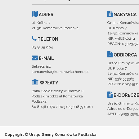
ADRES
NABYWCA
ul. Krótka 7
Gmina Komarówka
21-311 Komarówka Podlaska
Ul. Krótka 7
21-311 Komarówka
NIP: 5381850234
TELEFON
REGON: 03023757
83 35 35 004
ODBIORCA
E-MAIL
Urząd Gminy w Ko
Sekretariat:
Ul. Krótka 7
komarowka@komarowka.home.pl
21-311 Komarówka
NIP: 5381553565
WPŁATY
REGON: 00054581
Bank Spółdzielczy w Radzyniu
E-DORĘCZE
Podlaskim oddział Komarówka
Podlaska
Urząd Gminy w Ko
80 8046 1070 2003 0450 1859 0001
Adres do e-Doręcz
AE:PL-29055-598
Copyright © Urząd Gminy Komarówka Podlaska