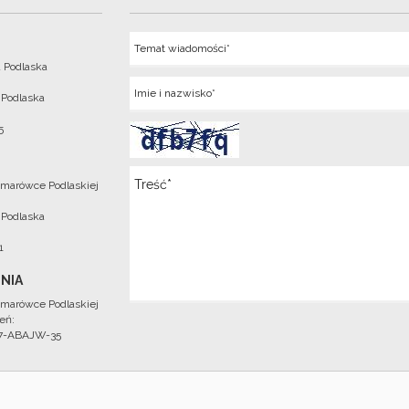
Temat
 Podlaska
Imie
 Podlaska
5
Wiadomosc
marówce Podlaskiej
 Podlaska
1
NIA
marówce Podlaskiej
eń:
97-ABAJW-35