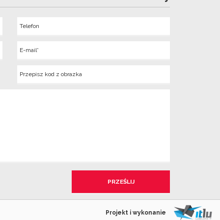
Telefon
Wyslij
E-
mail
Kod
z
obrazka
Projekt i wykonanie