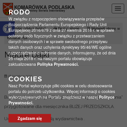
Przejdź do menu
Przejdź do stopki strony
Przejdź do głównej treści strony
KOMARÓWKA PODLASKA
Togg
RODO
Oficjalny gminny Serwis Internetowy
navig
W związku z rozpoczęciem obowiązywania przepisów
Otwórz pasek narzędzi
Rozporządzenia Parlamentu Europejskiego i Rady Unii
Czytaj artykuł (lektor)
Drukuj stronę
Wyświetl stronę w
Europejskiej 2016/679 z dnia 27 kwietnia 2016 r. w sprawie
ochrony osób fizycznych w związku z przetwarzaniem
formacie PDF
danych osobowych i w sprawie swobodnego przepływu
takich danych oraz uchylenia dyrektywy 95/46/WE ogólne
Mądre bajki
rozporządzenie o ochronie danych, informujemy, że od dnia
25 maja 2018 r. na naszym portalu obowiązuje
zaktualizowana
Polityka Prywatności.
28 kwietnia 2020
COOKIES
Nasz Portal wykorzytuje pliki cookies w celu dostosowania
portalu do potrzeb użytkownika. Więcej informacji o cookies
wykorzystywanych na Portalu znajdziesz w naszej
Polityce
Bajki pochodzą z publikacji „Mądre bajki do słuchania”
Prywatności.
przygotowane dla miesięcznika BLIŻEJ PRZEDSZKOLA.
Zgadzam się
Udostępniamy za zgodą wydawnictwa .