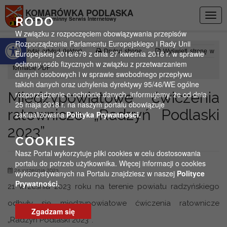
Przejdź do menu
Przejdź do stopki strony
Przejdź do głównej treści strony
KOMARÓWKA PODLASKA
Togg
RODO
Oficjalny gminny Serwis Internetowy
navig
W związku z rozpoczęciem obowiązywania przepisów
Otwórz pasek narzędzi
Rozporządzenia Parlamentu Europejskiego i Rady Unii
Czytaj artykuł (lektor)
Drukuj stronę
Wyświetl stronę w
Europejskiej 2016/679 z dnia 27 kwietnia 2016 r. w sprawie
ochrony osób fizycznych w związku z przetwarzaniem
formacie PDF
danych osobowych i w sprawie swobodnego przepływu
takich danych oraz uchylenia dyrektywy 95/46/WE ogólne
Międzypowiatowe ćwiczenia
rozporządzenie o ochronie danych, informujemy, że od dnia
25 maja 2018 r. na naszym portalu obowiązuje
ratownicze „Radzyń Podlaski
zaktualizowana
Polityka Prywatności.
2023”
COOKIES
Nasz Portal wykorzytuje pliki cookies w celu dostosowania
portalu do potrzeb użytkownika. Więcej informacji o cookies
25 września 2023
wykorzystywanych na Portalu znajdziesz w naszej
Polityce
Prywatności.
21 września 2023 roku na terenie powiatu radzyńskiego
odbyły się międzypowiatowe ćwiczenia ratownicze
Zgadzam się
„Radzyń Podlaski 2023″.