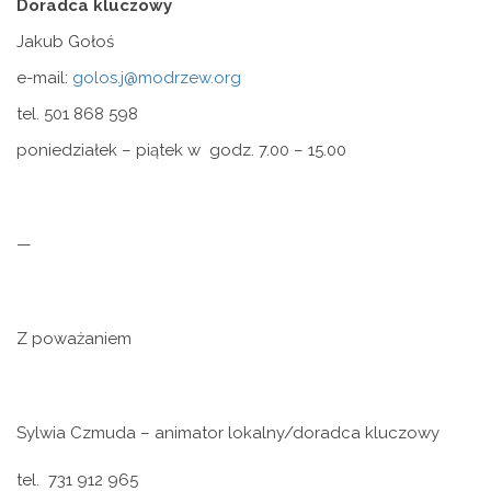
Doradca kluczowy
Jakub Gołoś
e-mail:
golos.j@modrzew.org
tel. 501 868 598
poniedziałek – piątek w godz. 7.00 – 15.00
—
Z poważaniem
Sylwia Czmuda – animator lokalny/doradca kluczowy
tel. 731 912 965