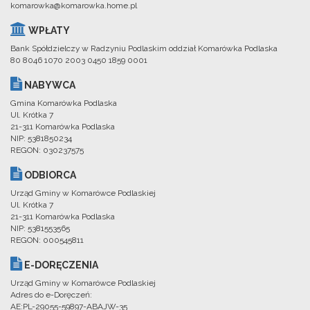
komarowka@komarowka.home.pl
WPŁATY
Bank Spółdzielczy w Radzyniu Podlaskim oddział Komarówka Podlaska
80 8046 1070 2003 0450 1859 0001
NABYWCA
Gmina Komarówka Podlaska
Ul. Krótka 7
21-311 Komarówka Podlaska
NIP: 5381850234
REGON: 030237575
ODBIORCA
Urząd Gminy w Komarówce Podlaskiej
Ul. Krótka 7
21-311 Komarówka Podlaska
NIP: 5381553565
REGON: 000545811
E-DORĘCZENIA
Urząd Gminy w Komarówce Podlaskiej
Adres do e-Doręczeń:
AE:PL-29055-59897-ABAJW-35