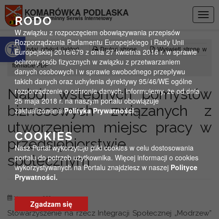
Przejdź do menu
Przejdź do stopki strony
Przejdź do głównej treści strony
KOMARÓWKA PODLASKA
Togg
RODO
Oficjalny gminny Serwis Internetowy
navig
W związku z rozpoczęciem obowiązywania przepisów
Otwórz pasek narzędzi
Rozporządzenia Parlamentu Europejskiego i Rady Unii
Czytaj artykuł (lektor)
Drukuj stronę
Wyświetl stronę w
Europejskiej 2016/679 z dnia 27 kwietnia 2016 r. w sprawie
ochrony osób fizycznych w związku z przetwarzaniem
formacie PDF
danych osobowych i w sprawie swobodnego przepływu
takich danych oraz uchylenia dyrektywy 95/46/WE ogólne
Nabór wstępnych pomysłów
rozporządzenie o ochronie danych, informujemy, że od dnia
25 maja 2018 r. na naszym portalu obowiązuje
biznesowych związanych z
zaktualizowana
Polityka Prywatności.
utworzeniem miejsc pracy w
COOKIES
przedsiębiorstwie
Nasz Portal wykorzytuje pliki cookies w celu dostosowania
społecznym
portalu do potrzeb użytkownika. Więcej informacji o cookies
wykorzystywanych na Portalu znajdziesz w naszej
Polityce
Prywatności.
11 czerwca 2024
Zgadzam się
Stowarzyszenie na rzecz Integracji Społecznej „Modrzew”