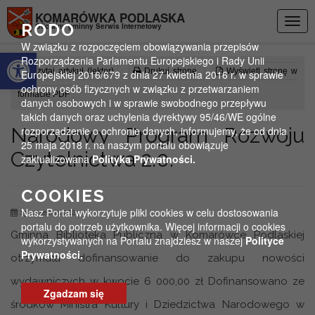
Przejdź do menu
Przejdź do stopki strony
Przejdź do głównej treści strony
KOMARÓWKA PODLASKA
Togg
RODO
Oficjalny gminny Serwis Internetowy
navig
W związku z rozpoczęciem obowiązywania przepisów
Otwórz pasek narzędzi
Rozporządzenia Parlamentu Europejskiego i Rady Unii
Czytaj artykuł (lektor)
Drukuj stronę
Wyświetl stronę w
Europejskiej 2016/679 z dnia 27 kwietnia 2016 r. w sprawie
ochrony osób fizycznych w związku z przetwarzaniem
formacie PDF
danych osobowych i w sprawie swobodnego przepływu
takich danych oraz uchylenia dyrektywy 95/46/WE ogólne
Narodowy Program Rozwoju
rozporządzenie o ochronie danych, informujemy, że od dnia
25 maja 2018 r. na naszym portalu obowiązuje
Czytelnictwa 2.0.
zaktualizowana
Polityka Prywatności.
COOKIES
Nasz Portal wykorzytuje pliki cookies w celu dostosowania
13 września 2023
portalu do potrzeb użytkownika. Więcej informacji o cookies
Gminna Biblioteka Publiczna w Komarówce Podlaskiej
wykorzystywanych na Portalu znajdziesz w naszej
Polityce
Prywatności.
otrzymała dofinansowanie do zakupu nowości
wydawniczych w kwocie 6 000,00 zł Dofinansowano ze
Zgadzam się
środków Ministra Kultury i Dziedzictwa Narodowego w