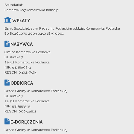
Sekretariat:
komarowka@komarowka.home.pl
WPŁATY
Bank Spółdzielczy w Radzyniu Podlaskim oddział Komarówka Podlaska
80 8046 1070 2003 0450 1859 0001
NABYWCA
Gmina Komarówka Podlaska
Ul. Krótka 7
21-311 Komarówka Podlaska
NIP: 5381850234
REGON: 030237575
ODBIORCA
Urząd Gminy w Komarówce Podlaskiej
Ul. Krótka 7
21-311 Komarówka Podlaska
NIP: 5381553565
REGON: 000545811
E-DORĘCZENIA
Urząd Gminy w Komarówce Podlaskiej