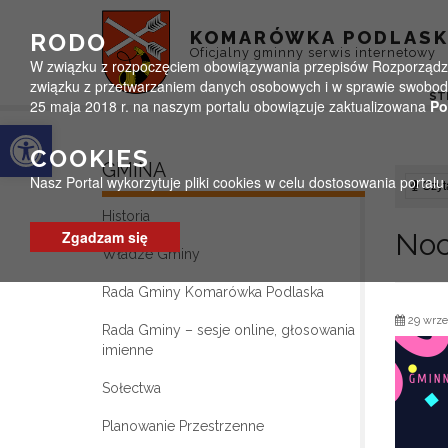
Przejdź do menu
Przejdź do stopki strony
Przejdź do głównej treści strony
KOMARÓWKA PODLAS
RODO
Oficjalny gminny serwis internetowy
W związku z rozpoczęciem obowiązywania przepisów Rozporządzeni
związku z przetwarzaniem danych osobowych i w sprawie swobodn
ST
25 maja 2018 r. na naszym portalu obowiązuje zaktualizowana
Po
Otwórz pasek narzędzi
COOKIES
GMINA
Nasz Portal wykorzytuje pliki cookies w celu dostosowania portal
Czyta
Historia
Zgadzam się
Noc
Władze Gminy
Rada Gminy Komarówka Podlaska
29 wrze
Rada Gminy – sesje online, głosowania
imienne
Sołectwa
Planowanie Przestrzenne