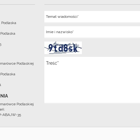
Temat
 Podlaska
Imie
 Podlaska
5
Wiadomosc
marówce Podlaskiej
 Podlaska
1
NIA
marówce Podlaskiej
eń:
97-ABAJW-35