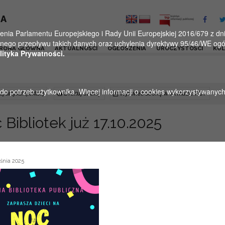
KA
a Parlamentu Europejskiego i Rady Unii Europejskiej 2016/679 z dnia
ego przepływu takich danych oraz uchylenia dyrektywy 95/46/WE ogól
RONA GŁÓWNA
AKTUALNOŚCI
OGŁOSZENIA
UROCZYSTOŚCI
KU
lityka Prywatności.
u do potrzeb użytkownika. Więcej informacji o cookies wykorzystywanyc
j artykuł (lektor)
Drukuj stronę
Wyświetl stronę w formacie PDF
 Bibliotek już 17.10.2025
śnia 2025