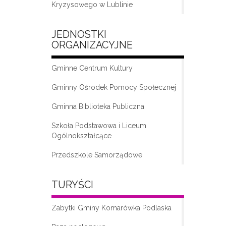
Kryzysowego w Lublinie
JEDNOSTKI
ORGANIZACYJNE
Gminne Centrum Kultury
Gminny Ośrodek Pomocy Społecznej
Gminna Biblioteka Publiczna
„Moda na seniora – klub seniora w
Komarówce Podlaskiej”
Szkoła Podstawowa i Liceum
Ogólnokształcące
Przedszkole Samorządowe
TURYŚCI
Zabytki Gminy Komarówka Podlaska