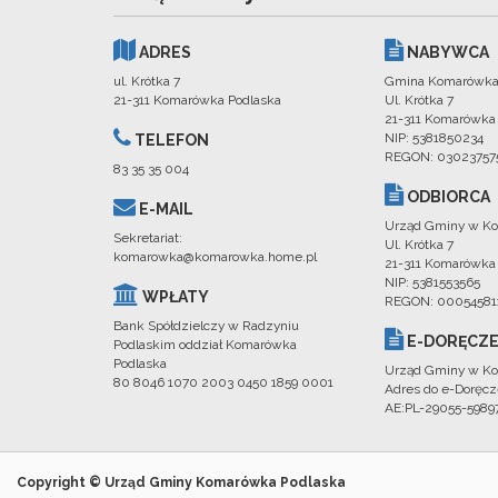
ADRES
NABYWCA
ul. Krótka 7
Gmina Komarówka
21-311 Komarówka Podlaska
Ul. Krótka 7
21-311 Komarówka
NIP: 5381850234
TELEFON
REGON: 03023757
83 35 35 004
ODBIORCA
E-MAIL
Urząd Gminy w Ko
Sekretariat:
Ul. Krótka 7
komarowka@komarowka.home.pl
21-311 Komarówka
NIP: 5381553565
WPŁATY
REGON: 00054581
Bank Spółdzielczy w Radzyniu
E-DORĘCZE
Podlaskim oddział Komarówka
Podlaska
Urząd Gminy w Ko
80 8046 1070 2003 0450 1859 0001
Adres do e-Doręcz
AE:PL-29055-598
Copyright © Urząd Gminy Komarówka Podlaska