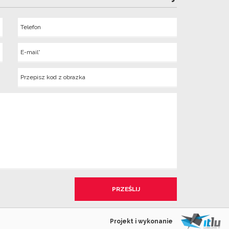
Telefon
Wyslij
E-
mail
Kod
z
obrazka
Projekt i wykonanie