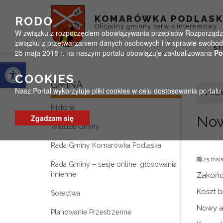
Przejdź do menu
Przejdź do stopki strony
Przejdź do głównej treści strony
KOMARÓWKA PODLAS
RODO
Oficjalny gminny serwis internetowy
W związku z rozpoczęciem obowiązywania przepisów Rozporządzeni
związku z przetwarzaniem danych osobowych i w sprawie swobodn
ST
25 maja 2018 r. na naszym portalu obowiązuje zaktualizowana
Po
Otwórz pasek narzędzi
COOKIES
GMINA
Nasz Portal wykorzytuje pliki cookies w celu dostosowania portal
Czyta
Historia
Zgadzam się
Now
Władze Gminy
Rada Gminy Komarówka Podlaska
25 maja
Rada Gminy – sesje online, głosowania
imienne
Zakończ
Koszt b
Sołectwa
Nowy as
Planowanie Przestrzenne