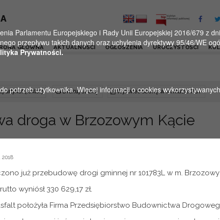
KA
a Parlamentu Europejskiego i Rady Unii Europejskiej 2016/679 z dnia
ego przepływu takich danych oraz uchylenia dyrektywy 95/46/WE ogól
RONA GŁÓWNA
AKTUALNOŚCI
OGŁOSZENIA
UROCZYSTOŚCI
KU
lityka Prywatności.
u do potrzeb użytkownika. Więcej informacji o cookies wykorzystywanyc
j artykuł (lektor)
Drukuj stronę
Wyświetl stronę w formacie PDF
a droga w Brzozowym Kącie
 2018
ono już przebudowę drogi gminnej nr 101783L w m. Brzozowy 
rutto wyniósł 330 629,17 zł.
falt położyła Firma Przedsiębiorstwo Budownictwa Drogowego 