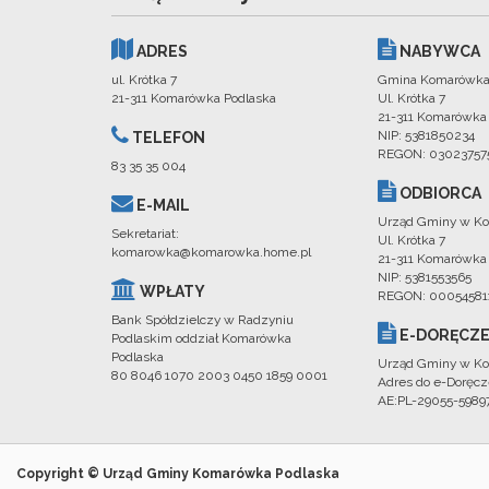
ADRES
NABYWCA
ul. Krótka 7
Gmina Komarówka
21-311 Komarówka Podlaska
Ul. Krótka 7
21-311 Komarówka
NIP: 5381850234
TELEFON
REGON: 03023757
83 35 35 004
ODBIORCA
E-MAIL
Urząd Gminy w Ko
Sekretariat:
Ul. Krótka 7
komarowka@komarowka.home.pl
21-311 Komarówka
NIP: 5381553565
WPŁATY
REGON: 00054581
Bank Spółdzielczy w Radzyniu
E-DORĘCZE
Podlaskim oddział Komarówka
Podlaska
Urząd Gminy w Ko
80 8046 1070 2003 0450 1859 0001
Adres do e-Doręcz
AE:PL-29055-598
Copyright © Urząd Gminy Komarówka Podlaska