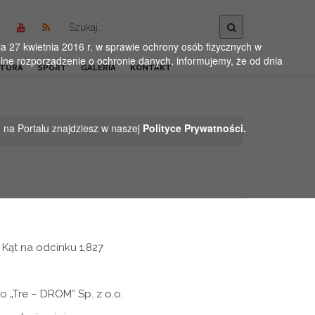
Wyszukaj
 27 kwietnia 2016 r. w sprawie ochrony osób fizycznych w
ne rozporządzenie o ochronie danych, informujemy, że od dnia
LTURA
SPORT
GALERIA
KONTAKT
h na Portalu znajdziesz w naszej
Polityce Prywatności.
Kąt na odcinku 1,827
„Tre – DROM” Sp. z o.o.