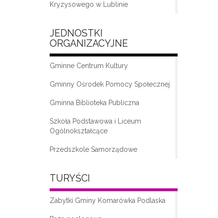
Kryzysowego w Lublinie
JEDNOSTKI
ORGANIZACYJNE
Gminne Centrum Kultury
Gminny Ośrodek Pomocy Społecznej
Gminna Biblioteka Publiczna
„Moda na seniora – klub seniora w
Komarówce Podlaskiej”
Szkoła Podstawowa i Liceum
Ogólnokształcące
Przedszkole Samorządowe
TURYŚCI
Zabytki Gminy Komarówka Podlaska