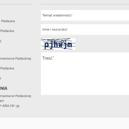
Temat
 Podlaska
Imie
 Podlaska
5
Wiadomosc
marówce Podlaskiej
 Podlaska
1
NIA
marówce Podlaskiej
eń:
97-ABAJW-35