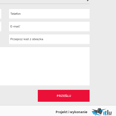
Telefon
Wyslij
E-
mail
Kod
z
obrazka
Projekt i wykonanie