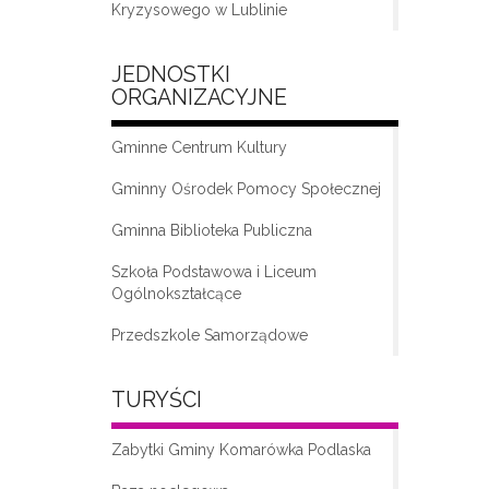
Kryzysowego w Lublinie
JEDNOSTKI
ORGANIZACYJNE
Gminne Centrum Kultury
Gminny Ośrodek Pomocy Społecznej
Gminna Biblioteka Publiczna
„Moda na seniora – klub seniora w
Komarówce Podlaskiej”
Szkoła Podstawowa i Liceum
Ogólnokształcące
Przedszkole Samorządowe
TURYŚCI
Zabytki Gminy Komarówka Podlaska