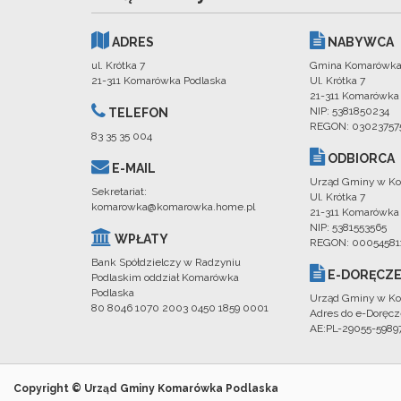
ADRES
NABYWCA
ul. Krótka 7
Gmina Komarówka
21-311 Komarówka Podlaska
Ul. Krótka 7
21-311 Komarówka
NIP: 5381850234
TELEFON
REGON: 03023757
83 35 35 004
ODBIORCA
E-MAIL
Urząd Gminy w Ko
Sekretariat:
Ul. Krótka 7
komarowka@komarowka.home.pl
21-311 Komarówka
NIP: 5381553565
WPŁATY
REGON: 00054581
Bank Spółdzielczy w Radzyniu
E-DORĘCZE
Podlaskim oddział Komarówka
Podlaska
Urząd Gminy w Ko
80 8046 1070 2003 0450 1859 0001
Adres do e-Doręcz
AE:PL-29055-598
Copyright © Urząd Gminy Komarówka Podlaska