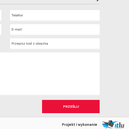
Telefon
Wyslij
E-
mail
Kod
z
obrazka
Projekt i wykonanie