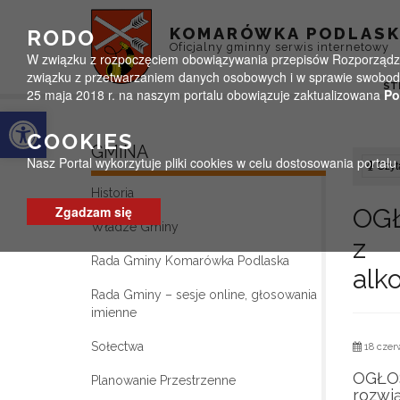
Przejdź do menu
Przejdź do stopki strony
Przejdź do głównej treści strony
KOMARÓWKA PODLAS
RODO
Oficjalny gminny serwis internetowy
W związku z rozpoczęciem obowiązywania przepisów Rozporządzeni
związku z przetwarzaniem danych osobowych i w sprawie swobodn
ST
25 maja 2018 r. na naszym portalu obowiązuje zaktualizowana
Po
Otwórz pasek narzędzi
COOKIES
GMINA
Nasz Portal wykorzytuje pliki cookies w celu dostosowania portal
Czyta
Historia
Zgadzam się
OGŁ
Władze Gminy
z z
Rada Gminy Komarówka Podlaska
alk
Rada Gminy – sesje online, głosowania
imienne
Sołectwa
18 czer
OGŁOS
Planowanie Przestrzenne
rozwi