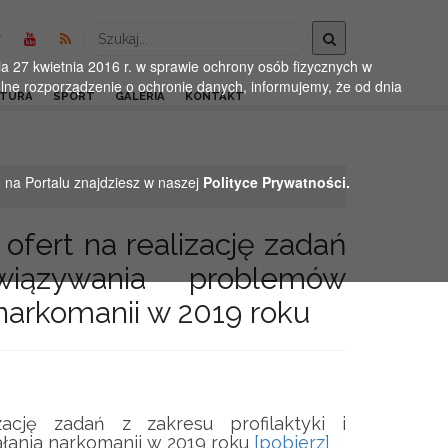
Wyszukaj
 27 kwietnia 2016 r. w sprawie ochrony osób fizycznych w
ne rozporządzenie o ochronie danych, informujemy, że od dnia
LTURA
SPORT
GALERIA
KONTAKT
h na Portalu znajdziesz w naszej
Polityce Prywatności.
fert na realizację zadań
wiązywania problemów
narkomanii w 2019 roku
cję zadań z zakresu profilaktyki i
łania narkomanii w 2019 roku
[pobierz]