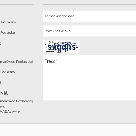
Temat
 Podlaska
Imie
 Podlaska
5
Wiadomosc
marówce Podlaskiej
 Podlaska
1
NIA
marówce Podlaskiej
eń:
97-ABAJW-35