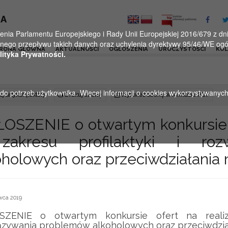
KA
a Parlamentu Europejskiego i Rady Unii Europejskiej 2016/679 z dnia
ego przepływu takich danych oraz uchylenia dyrektywy 95/46/WE ogól
RONA GŁÓWNA
AKTUALNOŚCI
OGŁOSZENIA
UROCZYSTOŚCI
KU
lityka Prywatności.
u do potrzeb użytkownika. Więcej informacji o cookies wykorzystywanyc
j artykuł (lektor)
Drukuj stronę
Wyświetl stronę w formacie PDF
OSZENIE o otwartym konkursie o
akresu profilaktyki i roz
oholowych oraz przeciwdziałania 
wca 2019
ZENIE o otwartym konkursie ofert na realiza
ązywania problemów alkoholowych oraz przeciwdzia