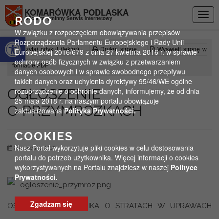
Przejdź do menu
Przejdź do stopki strony
Przejdź do głównej treści strony
KOMARÓWKA PODLASKA
Togg
RODO
Oficjalny gminny Serwis Internetowy
navig
W związku z rozpoczęciem obowiązywania przepisów
Otwórz pasek narzędzi
Rozporządzenia Parlamentu Europejskiego i Rady Unii
Czytaj artykuł (lektor)
Drukuj stronę
Wyświetl stronę w
Europejskiej 2016/679 z dnia 27 kwietnia 2016 r. w sprawie
ochrony osób fizycznych w związku z przetwarzaniem
formacie PDF
danych osobowych i w sprawie swobodnego przepływu
takich danych oraz uchylenia dyrektywy 95/46/WE ogólne
OGŁOSZENIE
rozporządzenie o ochronie danych, informujemy, że od dnia
25 maja 2018 r. na naszym portalu obowiązuje
O PRZYMROZKACH
zaktualizowana
Polityka Prywatności.
COOKIES
Nasz Portal wykorzytuje pliki cookies w celu dostosowania
28 kwietnia 2017
portalu do potrzeb użytkownika. Więcej informacji o cookies
wykorzystywanych na Portalu znajdziesz w naszej
Polityce
Prywatności.
Zgadzam się
OŚWIADCZENIE ROLNIKA O STRATACH W UPRAWACH