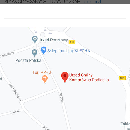
SPOWODOWANYCH PRZYMROZKAMI
[pobierz]