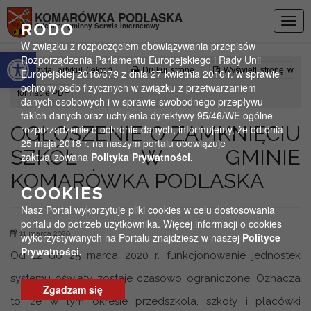
Przejdź do menu
Przejdź do stopki strony
Przejdź do głównej treści strony
KOMARÓWKA PODLASKA
Togg
RODO
Oficjalny gminny Serwis Internetowy
navig
W związku z rozpoczęciem obowiązywania przepisów
Otwórz pasek narzędzi
Rozporządzenia Parlamentu Europejskiego i Rady Unii
Czytaj artykuł (lektor)
Drukuj stronę
Wyświetl stronę w
Europejskiej 2016/679 z dnia 27 kwietnia 2016 r. w sprawie
ochrony osób fizycznych w związku z przetwarzaniem
formacie PDF
danych osobowych i w sprawie swobodnego przepływu
takich danych oraz uchylenia dyrektywy 95/46/WE ogólne
OGŁOSZENIE O ZAMKNIĘCIU
rozporządzenie o ochronie danych, informujemy, że od dnia
25 maja 2018 r. na naszym portalu obowiązuje
SZKÓŁ W GMINIE
zaktualizowana
Polityka Prywatności.
KOMARÓWKA PODLASKA
COOKIES
Nasz Portal wykorzytuje pliki cookies w celu dostosowania
portalu do potrzeb użytkownika. Więcej informacji o cookies
11 marca 2020
wykorzystywanych na Portalu znajdziesz w naszej
Polityce
Prywatności.
Od 12 do 25 marca 2020 r. funkcjonowanie jednostek
systemu oświaty zostaje czasowo ograniczone. Oznacza
Zgadzam się
to, że w tym okresie przedszkola, szkoły i placówki