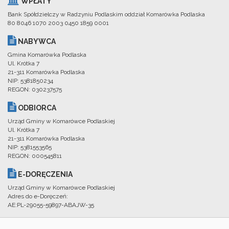
WPŁATY
Bank Spółdzielczy w Radzyniu Podlaskim oddział Komarówka Podlaska
80 8046 1070 2003 0450 1859 0001
NABYWCA
Gmina Komarówka Podlaska
Ul. Krótka 7
21-311 Komarówka Podlaska
NIP: 5381850234
REGON: 030237575
ODBIORCA
Urząd Gminy w Komarówce Podlaskiej
Ul. Krótka 7
21-311 Komarówka Podlaska
NIP: 5381553565
REGON: 000545811
E-DORĘCZENIA
Urząd Gminy w Komarówce Podlaskiej
Adres do e-Doręczeń:
AE:PL-29055-59897-ABAJW-35