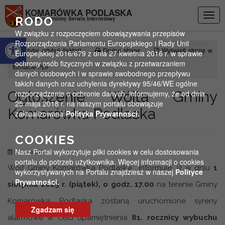
Przejdź do menu
Przejdź do stopki strony
Przejdź do głównej treści strony
KOMARÓWKA PODLASKA
Togg
RODO
Oficjalny gminny Serwis Internetowy
navig
W związku z rozpoczęciem obowiązywania przepisów
Otwórz pasek narzędzi
Rozporządzenia Parlamentu Europejskiego i Rady Unii
Czytaj artykuł (lektor)
Drukuj stronę
Wyświetl stronę w
Europejskiej 2016/679 z dnia 27 kwietnia 2016 r. w sprawie
ochrony osób fizycznych w związku z przetwarzaniem
formacie PDF
danych osobowych i w sprawie swobodnego przepływu
takich danych oraz uchylenia dyrektywy 95/46/WE ogólne
Ogłoszenie Wójta Gminy
rozporządzenie o ochronie danych, informujemy, że od dnia
25 maja 2018 r. na naszym portalu obowiązuje
Komarówka Podlaska
zaktualizowana
Polityka Prywatności.
COOKIES
Nasz Portal wykorzytuje pliki cookies w celu dostosowania
31 lipca 2025
portalu do potrzeb użytkownika. Więcej informacji o cookies
Wójt Gminy Komarówka Podlaska informuje, iż w dniu
1
wykorzystywanych na Portalu znajdziesz w naszej
Polityce
Prywatności.
sierpnia 2025 r. (piątek), o godz. 17.00
na terenie Gminy
Komarówka Podlaska zostaną uruchomione syreny
Zgadzam się
alarmowe w celu upamiętnienia
81. rocznicy wybuchu