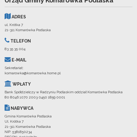
Urząd Gminy Komarówka Podlaska
ADRES
ul. Krótka 7
21-311 Komarówka Podlaska
TELEFON
83 35 35 004
E-MAIL
Sekretariat:
komarowka@komarowka.home.pl
WPŁATY
Bank Spółdzielczy w Radzyniu Podlaskim oddział Komarówka Podlaska
80 8046 1070 2003 0450 1859 0001
NABYWCA
Gmina Komarówka Podlaska
Ul. Krótka 7
21-311 Komarówka Podlaska
NIP: 5381850234