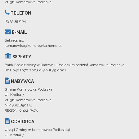
21-311 Komarówka Podlaska
TELEFON
83 35 35 004
E-MAIL
Sekretariat:
komarowka@komarowka.home.pl
WPŁATY
Bank Spółdzielczy w Radzyniu Podlaskim oddział Komarówka Podlaska
80 8046 1070 2003 0450 1859 0001
NABYWCA
Gmina Komarówka Podlaska
Ul. Krótka 7
21-311 Komarówka Podlaska
NIP: 5381850234
REGON: 030237575
ODBIORCA
Urząd Gminy w Komarówce Podlaskiej
Ul. Krótka 7