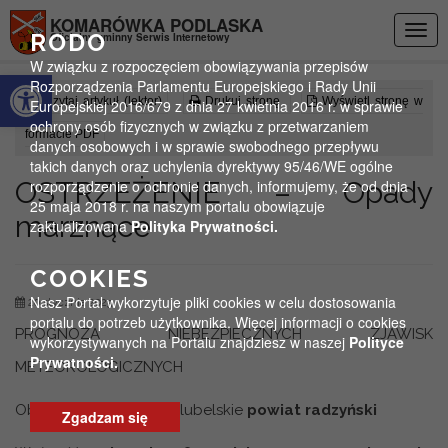
Przejdź do menu
Przejdź do stopki strony
Przejdź do głównej treści strony
KOMARÓWKA PODLASKA
Togg
RODO
Oficjalny gminny Serwis Internetowy
navig
W związku z rozpoczęciem obowiązywania przepisów
Otwórz pasek narzędzi
Rozporządzenia Parlamentu Europejskiego i Rady Unii
Czytaj artykuł (lektor)
Drukuj stronę
Wyświetl stronę w
Europejskiej 2016/679 z dnia 27 kwietnia 2016 r. w sprawie
ochrony osób fizycznych w związku z przetwarzaniem
formacie PDF
danych osobowych i w sprawie swobodnego przepływu
takich danych oraz uchylenia dyrektywy 95/46/WE ogólne
OSTRZEŻENIE – Opady
rozporządzenie o ochronie danych, informujemy, że od dnia
25 maja 2018 r. na naszym portalu obowiązuje
marznące
zaktualizowana
Polityka Prywatności.
COOKIES
Nasz Portal wykorzytuje pliki cookies w celu dostosowania
20 stycznia 2023
portalu do potrzeb użytkownika. Więcej informacji o cookies
PROGNOZA NIEBEZPIECZNYCH ZJAWISK
wykorzystywanych na Portalu znajdziesz w naszej
Polityce
Prywatności.
METEOROLOGICZNYCH
Obszar: Województwo lubelskie
powiat radzyński
Zgadzam się