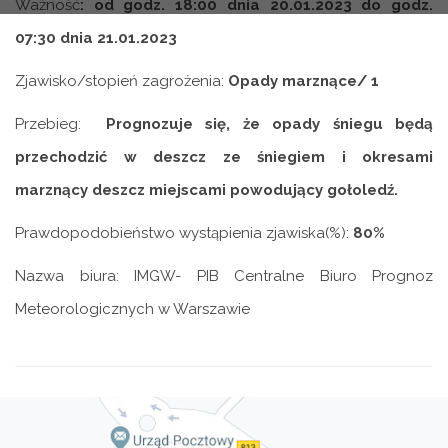
Ważność
: od godz. 18:00 dnia 20.01.2023 do godz.
07:30 dnia 21.01.2023
Zjawisko/stopień zagrożenia:
Opady marznące/ 1
Przebieg:
Prognozuje si
ę
,
ż
e opady
ś
niegu b
ę
d
ą
przechodzi
ć
w deszcz ze
ś
niegiem i okresami
marzn
ą
cy
deszcz miejscami powoduj
ą
cy go
ł
oled
ź
.
Prawdopodobie
ń
stwo
wyst
ą
pienia zjawiska(%):
80%
Nazwa biura: IMGW- PIB Centralne Biuro Prognoz
Meteorologicznych w Warszawie