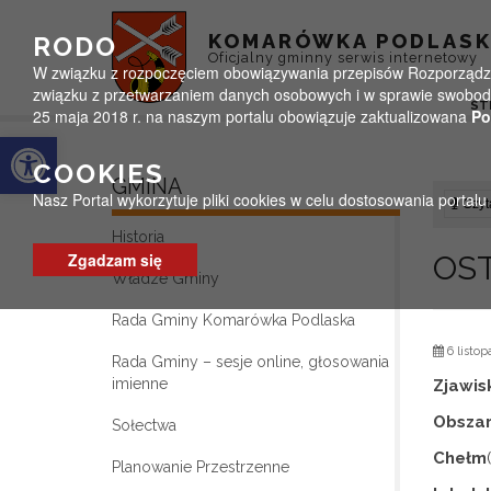
Przejdź do menu
Przejdź do stopki strony
Przejdź do głównej treści strony
KOMARÓWKA PODLAS
RODO
Oficjalny gminny serwis internetowy
W związku z rozpoczęciem obowiązywania przepisów Rozporządzeni
związku z przetwarzaniem danych osobowych i w sprawie swobodn
ST
25 maja 2018 r. na naszym portalu obowiązuje zaktualizowana
Po
Otwórz pasek narzędzi
COOKIES
GMINA
Nasz Portal wykorzytuje pliki cookies w celu dostosowania portal
Czyta
Historia
Zgadzam się
OS
Władze Gminy
Rada Gminy Komarówka Podlaska
6 listop
Rada Gminy – sesje online, głosowania
imienne
Zjawis
Obsza
Sołectwa
Chełm
Planowanie Przestrzenne