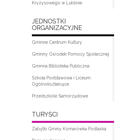
Kryzysowego w Lublinie
JEDNOSTKI
ORGANIZACYJNE
Gminne Centrum Kultury
Gminny Ośrodek Pomocy Społecznej
Gminna Biblioteka Publiczna
„Moda na seniora – klub seniora w
Komarówce Podlaskiej”
Szkoła Podstawowa i Liceum
Ogólnokształcące
Przedszkole Samorządowe
TURYŚCI
Zabytki Gminy Komarówka Podlaska