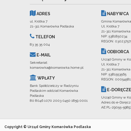
ADRES
NABYWCA
ul. Krótka 7
Gmina Komarówka
21-311 Komarówka Podlaska
Ul. Krótka 7
21-311 Komarówka
NIP: 5381850234
TELEFON
REGON: 03023757
83 35 35 004
ODBIORCA
E-MAIL
Urząd Gminy w Ko
Sekretariat:
Ul. Krótka 7
komarowka@komarowka.home.pl
21-311 Komarówka
NIP: 5381553565
WPŁATY
REGON: 00054581
Bank Spółdzielczy w Radzyniu
E-DORĘCZE
Podlaskim oddział Komarówka
Podlaska
Urząd Gminy w Ko
80 8046 1070 2003 0450 1859 0001
Adres do e-Doręcz
AE:PL-29055-598
Copyright © Urząd Gminy Komarówka Podlaska