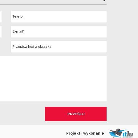
Telefon
Wyslij
E-
mail
Kod
z
obrazka
Projekt i wykonanie