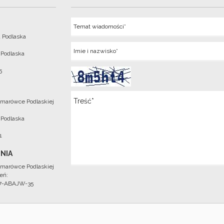
Temat
 Podlaska
Imie
 Podlaska
5
Wiadomosc
marówce Podlaskiej
 Podlaska
1
NIA
marówce Podlaskiej
eń:
97-ABAJW-35