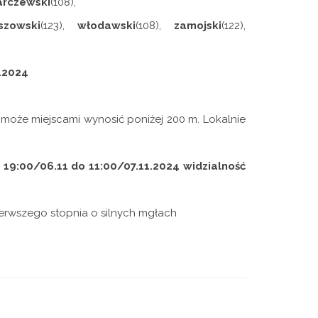
arczewski
(108),
szowski
(123),
włodawski
(108),
zamojski
(122),
1.2024
 może miejscami wynosić poniżej 200 m. Lokalnie
19:00/06.11 do 11:00/07.11.2024
widzialność
ierwszego stopnia o silnych mgłach