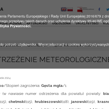
KA
a Parlamentu Europejskiego i Rady Unii Europejskiej 2016/679 z dnia
ego przepływu takich danych oraz uchylenia dyrektywy 95/46/WE ogól
RONA GŁÓWNA
AKTUALNOŚCI
OGŁOSZENIA
UROCZYSTOŚCI
KU
lityka Prywatności.
u do potrzeb użytkownika. Więcej informacji o cookies wykorzystywanyc
j artykuł (lektor)
Drukuj stronę
Wyświetl stronę w formacie PDF
TRZEŻENIE METEOROLOGICZN
ada 2024
ko
/Stopień zagrożenia:
Gęsta mgła
/1
r
(w nawiasie numer ostrzeżenia dla powiatu) powiaty:
bia
(115),
chełmski
(115),
hrubieszowski
(118),
janowski
(119),
krasn