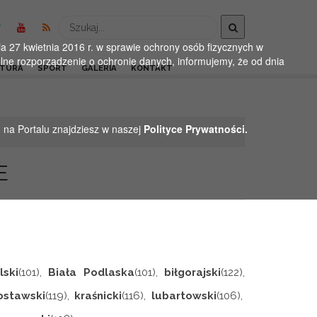
Wyszukaj
 27 kwietnia 2016 r. w sprawie ochrony osób fizycznych w
ne rozporządzenie o ochronie danych, informujemy, że od dnia
LTURA
SPORT
GALERIA
KONTAKT
h na Portalu znajdziesz w naszej
Polityce Prywatności.
E
lski
(101),
Biała Podlaska
(101),
biłgorajski
(122),
ostawski
(119),
kraśnicki
(116),
lubartowski
(106),