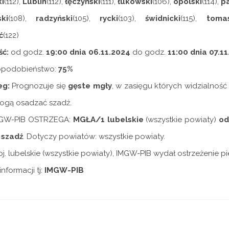
i
(112),
Lublin
(112),
łęczyński
(111),
łukowski
(106),
opolski
(114),
p
ki
(108),
radzyński
(105),
rycki
(103),
świdnicki
(115),
toma
ć
(122)
ć:
od godz.
19:00 dnia 06.11.2024
do godz.
11:00 dnia 07.1
podobieństwo:
75%
eg:
Prognozuje się
gęste mgły
, w zasięgu których widzialność
ogą osadzać szadź.
MGW-PIB OSTRZEGA:
MGŁA/1 lubelskie
(wszystkie powiaty)
od 
 szadź
. Dotyczy powiatów: wszystkie powiaty.
. lubelskie (wszystkie powiaty), IMGW-PIB wydał ostrzeżenie p
nformacji tj:
IMGW-PIB