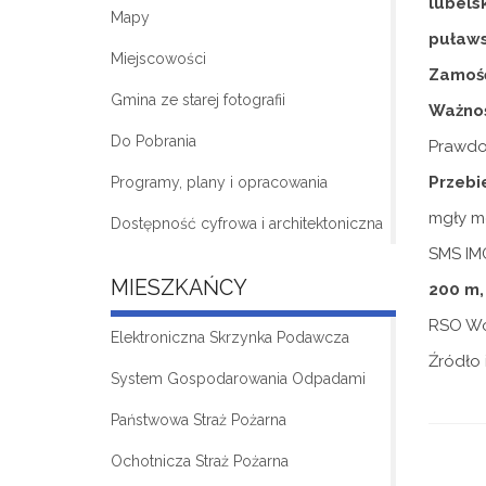
lubelsk
Mapy
puławs
Miejscowości
Zamoś
Gmina ze starej fotografii
Ważnoś
Do Pobrania
Prawdo
Przebi
Programy, plany i opracowania
mgły m
Dostępność cyfrowa i architektoniczna
SMS I
MIESZKAŃCY
200 m,
RSO Woj
Elektroniczna Skrzynka Podawcza
Źródło i
System Gospodarowania Odpadami
Państwowa Straż Pożarna
Ochotnicza Straż Pożarna