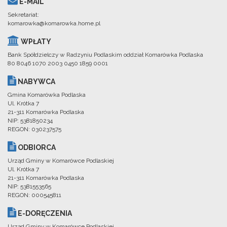
E-MAIL
Sekretariat:
komarowka@komarowka.home.pl
WPŁATY
Bank Spółdzielczy w Radzyniu Podlaskim oddział Komarówka Podlaska
80 8046 1070 2003 0450 1859 0001
NABYWCA
Gmina Komarówka Podlaska
Ul. Krótka 7
21-311 Komarówka Podlaska
NIP: 5381850234
REGON: 030237575
ODBIORCA
Urząd Gminy w Komarówce Podlaskiej
Ul. Krótka 7
21-311 Komarówka Podlaska
NIP: 5381553565
REGON: 000545811
E-DORĘCZENIA
Urząd Gminy w Komarówce Podlaskiej