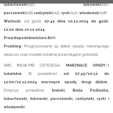
lubartowski
(116),
łukowski
(116),
parczewski
(118),
radzyński
(115),
ryck
i(113),
włodawsk
i(118)
Ważność:
od godz.
07:45 dnia 10.12.2024 do godz.
12:00 dnia 10.12.2024
Prawdopodobieństwo:80%
Przebieg:
Prognozowane są słabe opady marznącego
deszczu oraz mżawki lokalnie powodujące gołoledź.
SMS IMGW-PIB OSTRZEGA:
MARZNĄCE OPADY
/1
lubelskie
(8 powiatów)
od 07:45/10.12 do
12:00/10.12.2024 marznące opady, drogi śliskie.
Dotyczy powiatów:
bialski, Biała Podlaska,
lubartowski, łukowski, parczewski, radzyński, rycki i
włodawski.