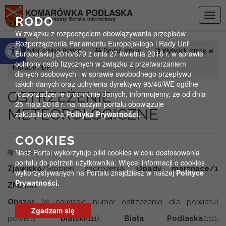
Przejdź do menu
Przejdź do stopki strony
Przejdź do głównej treści strony
KOMARÓWKA PODLASKA
Togg
RODO
Oficjalny gminny Serwis Internetowy
navig
W związku z rozpoczęciem obowiązywania przepisów
Otwórz pasek narzędzi
Rozporządzenia Parlamentu Europejskiego i Rady Unii
Czytaj artykuł (lektor)
Drukuj stronę
Wyświetl stronę w
Europejskiej 2016/679 z dnia 27 kwietnia 2016 r. w sprawie
ochrony osób fizycznych w związku z przetwarzaniem
formacie PDF
danych osobowych i w sprawie swobodnego przepływu
takich danych oraz uchylenia dyrektywy 95/46/WE ogólne
OSTRZEŻENIE
rozporządzenie o ochronie danych, informujemy, że od dnia
25 maja 2018 r. na naszym portalu obowiązuje
METEOROLOGICZNE
zaktualizowana
Polityka Prywatności.
COOKIES
Nasz Portal wykorzytuje pliki cookies w celu dostosowania
10 grudnia 2024
portalu do potrzeb użytkownika. Więcej informacji o cookies
Zjawisko
/Stopień zagrożenia:
Opady marznące/1
wykorzystywanych na Portalu znajdziesz w naszej
Polityce
Prywatności.
ZMIANA
Obszar
(w nawiasie numer ostrzeżenia dla powiatu)
Zgadzam się
powiaty:
bialski
(111),
Biała Podlaska
(111),