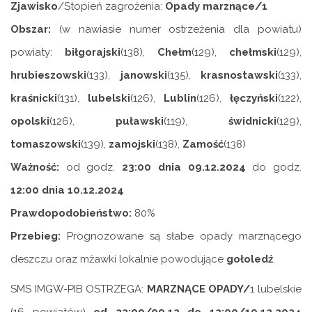
Zjawisko
/Stopień zagrożenia:
Opady marznące/1
Obszar:
(w nawiasie numer ostrzeżenia dla powiatu)
powiaty:
biłgorajski
(138),
Chełm
(129),
chełmski
(129),
hrubieszowski
(133),
janowski
(135),
krasnostawski
(133),
kraśnicki
(131),
lubelski
(126),
Lublin
(126),
łęczyński
(122),
opolski
(126),
puławski
(119),
świdnicki
(129),
tomaszowski
(139),
zamojski
(138),
Zamość
(138)
Ważność:
od godz.
23:00 dnia 09.12.2024
do godz.
12:00 dnia 10.12.2024
Prawdopodobieństwo:
80%
Przebieg:
Prognozowane są słabe opady marznącego
deszczu oraz mżawki lokalnie powodujące
gołoledź
.
SMS IMGW-PIB OSTRZEGA:
MARZNĄCE OPADY/
1 lubelskie