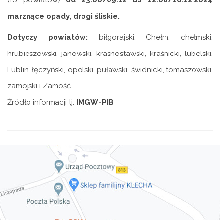
(16 powiatów)
od 23:00/09.12 do 12:00/10.12.2024
marznące opady, drogi śliskie.
Dotyczy powiatów:
biłgorajski, Chełm, chełmski,
hrubieszowski, janowski, krasnostawski, kraśnicki, lubelski,
Lublin, łęczyński, opolski, puławski, świdnicki, tomaszowski,
zamojski i Zamość.
Źródło informacji tj:
IMGW-PIB