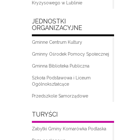
Kryzysowego w Lublinie
JEDNOSTKI
ORGANIZACYJNE
Gminne Centrum Kultury
Gminny Ośrodek Pomocy Społecznej
Gminna Biblioteka Publiczna
„Moda na seniora – klub seniora w
Komarówce Podlaskiej”
Szkoła Podstawowa i Liceum
Ogólnokształcące
Przedszkole Samorządowe
TURYŚCI
Zabytki Gminy Komarówka Podlaska