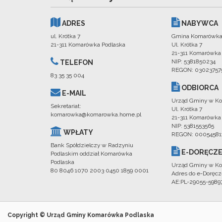
ADRES
NABYWCA
ul. Krótka 7
Gmina Komarówka
21-311 Komarówka Podlaska
Ul. Krótka 7
21-311 Komarówka
NIP: 5381850234
TELEFON
REGON: 03023757
83 35 35 004
ODBIORCA
E-MAIL
Urząd Gminy w Ko
Sekretariat:
Ul. Krótka 7
komarowka@komarowka.home.pl
21-311 Komarówka
NIP: 5381553565
WPŁATY
REGON: 00054581
Bank Spółdzielczy w Radzyniu
E-DORĘCZE
Podlaskim oddział Komarówka
Podlaska
Urząd Gminy w Ko
80 8046 1070 2003 0450 1859 0001
Adres do e-Doręcz
AE:PL-29055-598
Copyright © Urząd Gminy Komarówka Podlaska