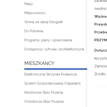
lubelsk
Mapy
świdnic
Miejscowości
Ważnoś
Gmina ze starej fotografii
Prawd
Do Pobrania
Przebi
PRZYM
Programy, plany i opracowania
Dostępność cyfrowa i architektoniczna
Dotycz
łęczyńs
MIESZKAŃCY
Zamość
Źródło i
Elektroniczna Skrzynka Podawcza
System Gospodarowania Odpadami
Państwowa Straż Pożarna
Ochotnicza Straż Pożarna