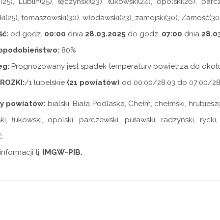
i(25), Lublin(25), łęczyński(23), łukowski(24), opolski(26), parc
ki(25), tomaszowski(30), włodawski(23), zamojski(30), Zamość(30
ć:
od godz.
00:00
dnia
28.03.2025
do godz.
07:00
dnia
28.0
opodobieństwo:
80%
eg:
Prognozowany jest spadek temperatury powietrza do oko
ROZKI:
/1 lubelskie
(21 powiatów)
od 00:00/28.03 do 07:00/28.03
y powiatów:
bialski, Biała Podlaska, Chełm, chełmski, hrubieszo
ki, łukowski, opolski, parczewski, puławski, radzyński, rycki
.
nformacji tj:
IMGW-PIB.