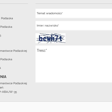
Temat
 Podlaska
Imie
 Podlaska
5
Wiadomosc
marówce Podlaskiej
 Podlaska
1
NIA
marówce Podlaskiej
eń:
97-ABAJW-35