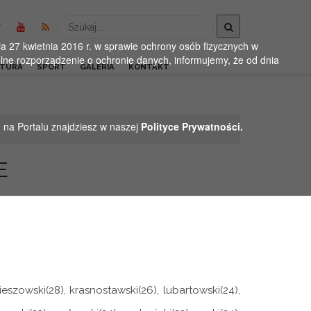
Wyszukaj
 27 kwietnia 2016 r. w sprawie ochrony osób fizycznych w
ne rozporządzenie o ochronie danych, informujemy, że od dnia
LTURA
SPORT
GALERIA
KONTAKT
h na Portalu znajdziesz w naszej
Polityce Prywatności.
E
ieszowski(28), krasnostawski(26), lubartowski(24),