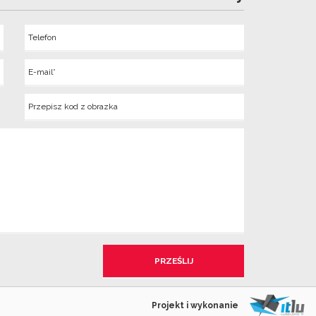
Telefon
Wyslij
E-
mail
Kod
z
obrazka
Projekt i wykonanie