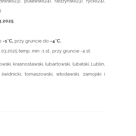
zewski(23), puławski(24), radzyński(23), rycki(24),
)
3.2025
ło
-1°C,
przy gruncie do
-4°C.
.2025 temp. min -1 st., przy gruncie -4 st.
wski, krasnostawski, lubartowski, lubelski, Lublin,
, świdnicki, tomaszowski, włodawski, zamojski i