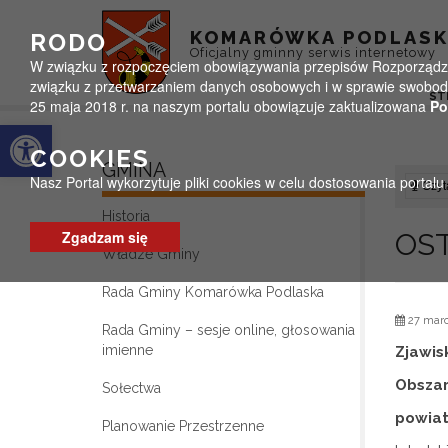
Przejdź do menu
Przejdź do stopki strony
Przejdź do głównej treści strony
KOMARÓWKA PODLAS
RODO
Oficjalny gminny serwis internetowy
W związku z rozpoczęciem obowiązywania przepisów Rozporządzeni
związku z przetwarzaniem danych osobowych i w sprawie swobodn
ST
25 maja 2018 r. na naszym portalu obowiązuje zaktualizowana
Po
Otwórz pasek narzędzi
COOKIES
GMINA
Nasz Portal wykorzytuje pliki cookies w celu dostosowania portal
Czyta
Historia
Zgadzam się
OS
Władze Gminy
Rada Gminy Komarówka Podlaska
27 marc
Rada Gminy – sesje online, głosowania
imienne
Zjawis
Obszar
Sołectwa
powiat
Planowanie Przestrzenne