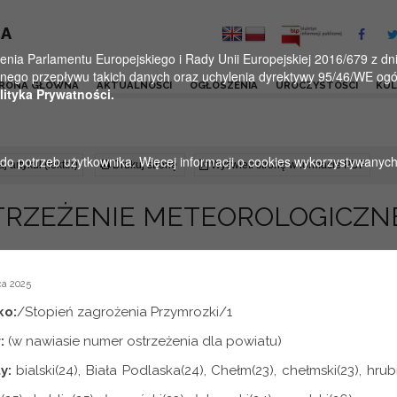
KA
a Parlamentu Europejskiego i Rady Unii Europejskiej 2016/679 z dnia
ego przepływu takich danych oraz uchylenia dyrektywy 95/46/WE ogól
RONA GŁÓWNA
AKTUALNOŚCI
OGŁOSZENIA
UROCZYSTOŚCI
KU
lityka Prywatności.
u do potrzeb użytkownika. Więcej informacji o cookies wykorzystywanyc
j artykuł (lektor)
Drukuj stronę
Wyświetl stronę w formacie PDF
TRZEŻENIE METEOROLOGICZN
a 2025
ko:
/Stopień zagrożenia Przymrozki/1
:
(w nawiasie numer ostrzeżenia dla powiatu)
y:
bialski(24), Biała Podlaska(24), Chełm(23), chełmski(23), hrub