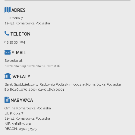
ADRES
ul. Krótka 7
21-311 Komarówka Podlaska
TELEFON
83 35 35 004
E-MAIL
Sekretariat:
komarowka@komarowka.home.pl
WPŁATY
Bank Spółdzielczy w Radzyniu Podlaskim oddział Komarówka Podlaska
80 8046 1070 2003 0450 1859 0001
NABYWCA
Gmina Komarówka Podlaska
Ul. Krótka 7
21-311 Komarówka Podlaska
NIP: 5381850234
REGON: 030237575