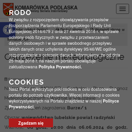
Przejdź do menu
Przejdź do stopki strony
Przejdź do głównej treści strony
KOMARÓWKA PODLASKA
Togg
RODO
Oficjalny gminny Serwis Internetowy
navig
W związku z rozpoczęciem obowiązywania przepisów
Otwórz pasek narzędzi
Rozporządzenia Parlamentu Europejskiego i Rady Unii
Czytaj artykuł (lektor)
Drukuj stronę
Wyświetl stronę w
Europejskiej 2016/679 z dnia 27 kwietnia 2016 r. w sprawie
ochrony osób fizycznych w związku z przetwarzaniem
formacie PDF
danych osobowych i w sprawie swobodnego przepływu
takich danych oraz uchylenia dyrektywy 95/46/WE ogólne
Ostrzeżenie meteorologiczne
rozporządzenie o ochronie danych, informujemy, że od dnia
25 maja 2018 r. na naszym portalu obowiązuje
zaktualizowana
Polityka Prywatności.
6 czerwca 2024
COOKIES
Nazwa biura IMGW-PIB Centralne Biuro Prognoz
Nasz Portal wykorzytuje pliki cookies w celu dostosowania
portalu do potrzeb użytkownika. Więcej informacji o cookies
Meteorologicznych – Wydział w Warszawie
wykorzystywanych na Portalu znajdziesz w naszej
Polityce
Prywatności.
Zjawisko/stopień zagrożenia:
Burze/ 1
Obszar:
województwo lubelskie powiat radzyński
Zgadzam się
Ważność:
od godz. 20:00 dnia 06.06.2024 do godz.