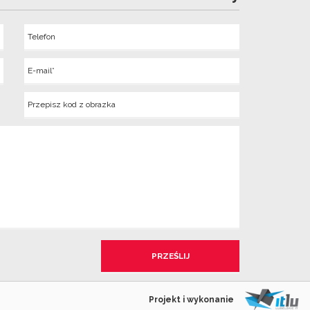
Telefon
Wyslij
E-
mail
Kod
z
obrazka
Projekt i wykonanie