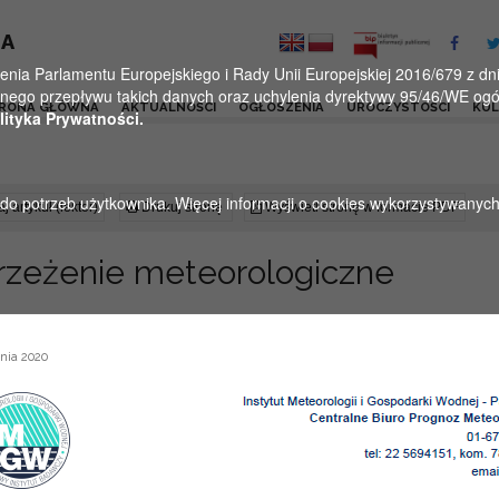
KA
a Parlamentu Europejskiego i Rady Unii Europejskiej 2016/679 z dnia
ego przepływu takich danych oraz uchylenia dyrektywy 95/46/WE ogól
RONA GŁÓWNA
AKTUALNOŚCI
OGŁOSZENIA
UROCZYSTOŚCI
KU
lityka Prywatności.
u do potrzeb użytkownika. Więcej informacji o cookies wykorzystywanyc
j artykuł (lektor)
Drukuj stronę
Wyświetl stronę w formacie PDF
rzeżenie meteorologiczne
nia 2020