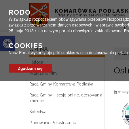
Przejdź do menu
Przejdź do stopki strony
Przejdź do głównej treści strony
KOMARÓWKA PODLAS
RODO
Oficjalny gminny serwis internetowy
W związku z rozpoczęciem obowiązywania przepisów Rozporządzeni
związku z przetwarzaniem danych osobowych i w sprawie swobodn
ST
25 maja 2018 r. na naszym portalu obowiązuje zaktualizowana
Po
Otwórz pasek narzędzi
COOKIES
GMINA
Nasz Portal wykorzytuje pliki cookies w celu dostosowania portal
Czyta
Historia
Zgadzam się
Ost
Władze Gminy
Rada Gminy Komarówka Podlaska
26 sierp
Rada Gminy – sesje online, głosowania
imienne
Sołectwa
Planowanie Przestrzenne