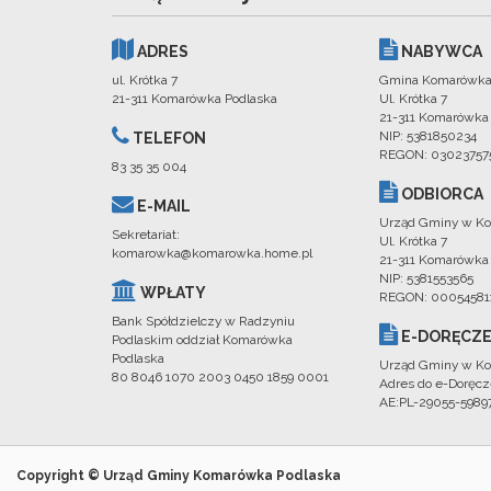
ADRES
NABYWCA
ul. Krótka 7
Gmina Komarówka
21-311 Komarówka Podlaska
Ul. Krótka 7
21-311 Komarówka
NIP: 5381850234
TELEFON
REGON: 03023757
83 35 35 004
ODBIORCA
E-MAIL
Urząd Gminy w Ko
Sekretariat:
Ul. Krótka 7
komarowka@komarowka.home.pl
21-311 Komarówka
NIP: 5381553565
WPŁATY
REGON: 00054581
Bank Spółdzielczy w Radzyniu
E-DORĘCZE
Podlaskim oddział Komarówka
Podlaska
Urząd Gminy w Ko
80 8046 1070 2003 0450 1859 0001
Adres do e-Doręcz
AE:PL-29055-598
Copyright © Urząd Gminy Komarówka Podlaska