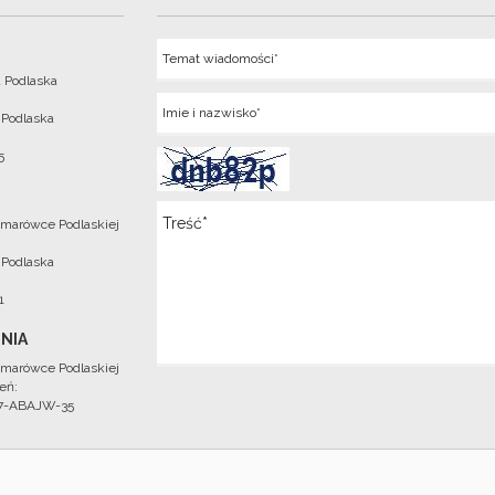
Temat
 Podlaska
Imie
 Podlaska
5
Wiadomosc
marówce Podlaskiej
 Podlaska
1
NIA
marówce Podlaskiej
eń:
97-ABAJW-35