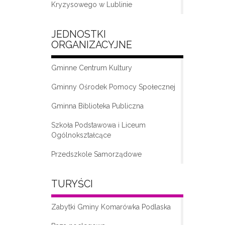
Kryzysowego w Lublinie
JEDNOSTKI
ORGANIZACYJNE
Gminne Centrum Kultury
Gminny Ośrodek Pomocy Społecznej
Gminna Biblioteka Publiczna
„Moda na seniora – klub seniora w
Komarówce Podlaskiej”
Szkoła Podstawowa i Liceum
Ogólnokształcące
Przedszkole Samorządowe
TURYŚCI
Zabytki Gminy Komarówka Podlaska