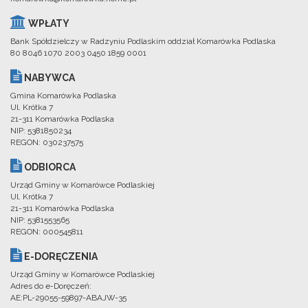
WPŁATY
Bank Spółdzielczy w Radzyniu Podlaskim oddział Komarówka Podlaska
80 8046 1070 2003 0450 1859 0001
NABYWCA
Gmina Komarówka Podlaska
Ul. Krótka 7
21-311 Komarówka Podlaska
NIP: 5381850234
REGON: 030237575
ODBIORCA
Urząd Gminy w Komarówce Podlaskiej
Ul. Krótka 7
21-311 Komarówka Podlaska
NIP: 5381553565
REGON: 000545811
E-DORĘCZENIA
Urząd Gminy w Komarówce Podlaskiej
Adres do e-Doręczeń:
AE:PL-29055-59897-ABAJW-35