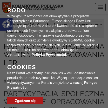
Przejdź do menu
Przejdź do stopki strony
Przejdź do głównej treści strony
KOMARÓWKA PODLASKA
Togg
RODO
Oficjalny gminny Serwis Internetowy
navig
W związku z rozpoczęciem obowiązywania przepisów
Otwórz pasek narzędzi
Rozporządzenia Parlamentu Europejskiego i Rady Unii
Czytaj artykuł (lektor)
Drukuj stronę
Wyświetl stronę w
Europejskiej 2016/679 z dnia 27 kwietnia 2016 r. w sprawie
ochrony osób fizycznych w związku z przetwarzaniem
formacie PDF
danych osobowych i w sprawie swobodnego przepływu
takich danych oraz uchylenia dyrektywy 95/46/WE ogólne
PARTYCYPACJA SPOŁECZNA
rozporządzenie o ochronie danych, informujemy, że od dnia
25 maja 2018 r. na naszym portalu obowiązuje
W TRAKCIE OPRACOWANIA
zaktualizowana
Polityka Prywatności.
LPR
COOKIES
Nasz Portal wykorzytuje pliki cookies w celu dostosowania
portalu do potrzeb użytkownika. Więcej informacji o cookies
21 lutego 2018
wykorzystywanych na Portalu znajdziesz w naszej
Polityce
Prywatności.
PARTYCYPACJA SPOŁECZNA
W TRAKCIE OPRACOWANIA
Zgadzam się