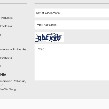
Temat
 Podlaska
Imie
 Podlaska
5
Wiadomosc
marówce Podlaskiej
 Podlaska
1
NIA
marówce Podlaskiej
eń:
97-ABAJW-35