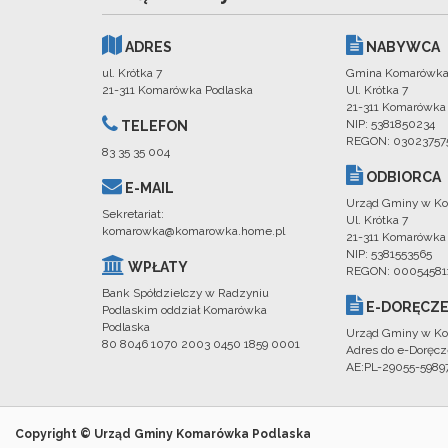
ADRES
NABYWCA
ul. Krótka 7
Gmina Komarówka
21-311 Komarówka Podlaska
Ul. Krótka 7
21-311 Komarówka
NIP: 5381850234
TELEFON
REGON: 03023757
83 35 35 004
ODBIORCA
E-MAIL
Urząd Gminy w Ko
Sekretariat:
Ul. Krótka 7
komarowka@komarowka.home.pl
21-311 Komarówka
NIP: 5381553565
WPŁATY
REGON: 00054581
Bank Spółdzielczy w Radzyniu
E-DORĘCZE
Podlaskim oddział Komarówka
Podlaska
Urząd Gminy w Ko
80 8046 1070 2003 0450 1859 0001
Adres do e-Doręcz
AE:PL-29055-598
Copyright © Urząd Gminy Komarówka Podlaska