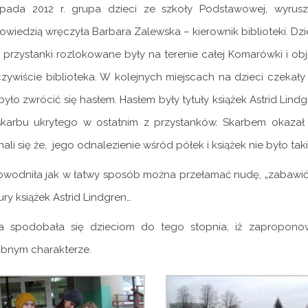
topada 2012 r. grupa dzieci ze szkoły Podstawowej, wyrus
wiedzią wręczyła Barbara Zalewska – kierownik biblioteki. Dzi
 przystanki rozlokowane były na terenie całej Komarówki i obj
zywiście biblioteka. W kolejnych miejscach na dzieci czeka
było zwrócić się hasłem. Hasłem były tytuły książek Astrid Lind
karbu ukrytego w ostatnim z przystanków. Skarbem okazał s
ali się że, jego odnalezienie wśród półek i książek nie było taki
wodniła jak w łatwy sposób można przełamać nudę, „zabawić” s
ury książek Astrid Lindgren…
 spodobała się dzieciom do tego stopnia, iż zaproponow
bnym charakterze.