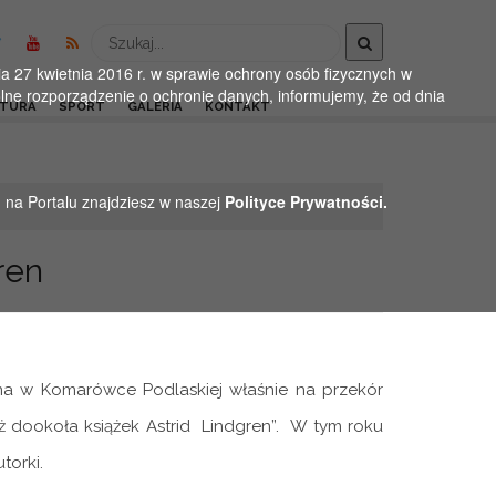
Wyszukaj
 27 kwietnia 2016 r. w sprawie ochrony osób fizycznych w
ne rozporządzenie o ochronie danych, informujemy, że od dnia
LTURA
SPORT
GALERIA
KONTAKT
h na Portalu znajdziesz w naszej
Polityce Prywatności.
ren
zna w Komarówce Podlaskiej właśnie na przekór
 dookoła książek Astrid Lindgren”. W tym roku
torki.