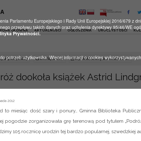
KA
a Parlamentu Europejskiego i Rady Unii Europejskiej 2016/679 z dnia
ego przepływu takich danych oraz uchylenia dyrektywy 95/46/WE ogól
RONA GŁÓWNA
AKTUALNOŚCI
OGŁOSZENIA
UROCZYSTOŚCI
KU
lityka Prywatności.
u do potrzeb użytkownika. Więcej informacji o cookies wykorzystywanyc
j artykuł (lektor)
Drukuj stronę
Wyświetl stronę w formacie PDF
róż dookoła książek Astrid Lindg
pada 2012
ad to miesiąc dość szary i ponury… Gminna Biblioteka Public
iej pogodzie zorganizowała grę terenową pod tytułem „Podróż
imy 105 rocznicę urodzin tej bardzo popularnej, szwedzkiej au