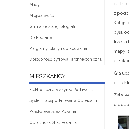
12 lis
Mapy
z podpo
Miejscowości
Kolejne
Gmina ze starej fotografii
była oc
Do Pobrania
trzeba 
Programy, plany i opracowania
mapy s
Dostępność cyfrowa i architektoniczna
przekon
Gra udo
MIESZKAŃCY
do lekt
Elektroniczna Skrzynka Podawcza
Zabawa
System Gospodarowania Odpadami
o podo
Państwowa Straż Pożarna
Ochotnicza Straż Pożarna