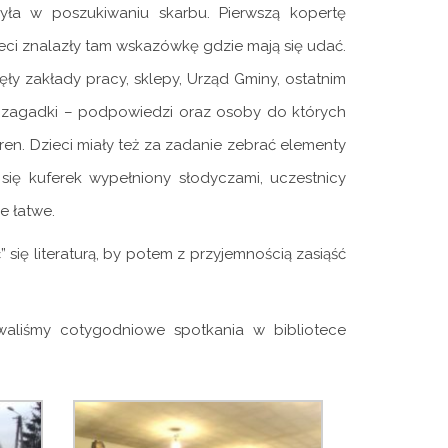
zyła w poszukiwaniu skarbu. Pierwszą kopertę
eci znalazły tam wskazówkę gdzie mają się udać.
ęły zakłady pracy, sklepy, Urząd Gminy, ostatnim
ły zagadki – podpowiedzi oraz osoby do których
gren. Dzieci miały też za zadanie zebrać elementy
ię kuferek wypełniony słodyczami, uczestnicy
e łatwe.
ię literaturą, by potem z przyjemnością zasiąść
aliśmy cotygodniowe spotkania w bibliotece