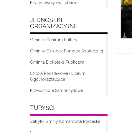
Kryzysowego w Lublinie
JEDNOSTKI
ORGANIZACYJNE
Gminne Centrum Kultury
Gminny Ośrodek Pomocy Społecznej
Gminna Biblioteka Publiczna
„Moda na seniora – klub seniora w
Komarówce Podlaskiej”
Szkoła Podstawowa i Liceum
Ogólnokształcące
Przedszkole Samorządowe
TURYŚCI
Zabytki Gminy Komarówka Podlaska