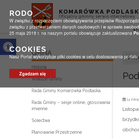
Przejdź do menu
Przejdź do stopki strony
Przejdź do głównej treści strony
KOMARÓWKA PODLAS
RODO
Oficjalny gminny serwis internetowy
W związku z rozpoczęciem obowiązywania przepisów Rozporządzeni
związku z przetwarzaniem danych osobowych i w sprawie swobodn
ST
25 maja 2018 r. na naszym portalu obowiązuje zaktualizowana
Po
Otwórz pasek narzędzi
COOKIES
GMINA
Nasz Portal wykorzytuje pliki cookies w celu dostosowania portal
Czyta
Historia
Zgadzam się
Pod
Władze Gminy
Rada Gminy Komarówka Podlaska
14 listo
Rada Gminy – sesje online, głosowania
imienne
Listop
brzydk
Sołectwa
obchodz
Planowanie Przestrzenne