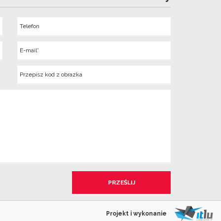
Telefon
Wyslij
E-
mail
Kod
z
obrazka
Projekt i wykonanie