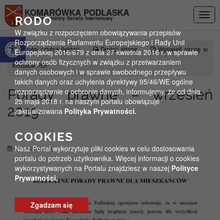
Przejdź do menu
Przejdź do stopki strony
Przejdź do głównej treści strony
KOMARÓWKA PODLASKA
Togg
RODO
Oficjalny gminny Serwis Internetowy
navig
W związku z rozpoczęciem obowiązywania przepisów
Otwórz pasek narzędzi
Rozporządzenia Parlamentu Europejskiego i Rady Unii
Czytaj artykuł (lektor)
Drukuj stronę
Wyświetl stronę w
Europejskiej 2016/679 z dnia 27 kwietnia 2016 r. w sprawie
ochrony osób fizycznych w związku z przetwarzaniem
formacie PDF
danych osobowych i w sprawie swobodnego przepływu
takich danych oraz uchylenia dyrektywy 95/46/WE ogólne
Porady prawne – wrzesień
rozporządzenie o ochronie danych, informujemy, że od dnia
25 maja 2018 r. na naszym portalu obowiązuje
2019
zaktualizowana
Polityka Prywatności.
COOKIES
Nasz Portal wykorzytuje pliki cookies w celu dostosowania
29 sierpnia 2019
portalu do potrzeb użytkownika. Więcej informacji o cookies
wykorzystywanych na Portalu znajdziesz w naszej
Polityce
Prywatności.
Zgadzam się