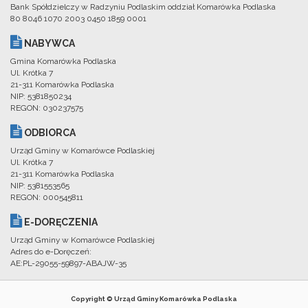
Bank Spółdzielczy w Radzyniu Podlaskim oddział Komarówka Podlaska
80 8046 1070 2003 0450 1859 0001
NABYWCA
Gmina Komarówka Podlaska
Ul. Krótka 7
21-311 Komarówka Podlaska
NIP: 5381850234
REGON: 030237575
ODBIORCA
Urząd Gminy w Komarówce Podlaskiej
Ul. Krótka 7
21-311 Komarówka Podlaska
NIP: 5381553565
REGON: 000545811
E-DORĘCZENIA
Urząd Gminy w Komarówce Podlaskiej
Adres do e-Doręczeń:
AE:PL-29055-59897-ABAJW-35
Copyright © Urząd Gminy Komarówka Podlaska