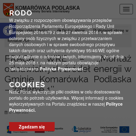
Przejdź do menu
Przejdź do stopki strony
Przejdź do głównej treści strony
KOMARÓWKA PODLASKA
Togg
RODO
Oficjalny gminny Serwis Internetowy
navig
W związku z rozpoczęciem obowiązywania przepisów
Otwórz pasek narzędzi
Rozporządzenia Parlamentu Europejskiego i Rady Unii
Czytaj artykuł (lektor)
Drukuj stronę
Wyświetl stronę w
Europejskiej 2016/679 z dnia 27 kwietnia 2016 r. w sprawie
ochrony osób fizycznych w związku z przetwarzaniem
formacie PDF
danych osobowych i w sprawie swobodnego przepływu
takich danych oraz uchylenia dyrektywy 95/46/WE ogólne
PRACA WRE – ,,Montaż
rozporządzenie o ochronie danych, informujemy, że od dnia
25 maja 2018 r. na naszym portalu obowiązuje
odnawialnych źródeł energii w
zaktualizowana
Polityka Prywatności.
Gminie Komarówka Podlaska
COOKIES
– zadanie 1’’
Nasz Portal wykorzytuje pliki cookies w celu dostosowania
portalu do potrzeb użytkownika. Więcej informacji o cookies
wykorzystywanych na Portalu znajdziesz w naszej
Polityce
Prywatności.
12 maja 2021
Zgadzam się