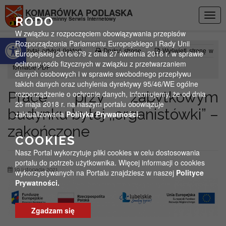
Przejdź do menu
Przejdź do stopki strony
Przejdź do głównej treści strony
KOMARÓWKA PODLASKA
Togg
RODO
Oficjalny gminny Serwis Internetowy
navig
W związku z rozpoczęciem obowiązywania przepisów
Otwórz pasek narzędzi
Rozporządzenia Parlamentu Europejskiego i Rady Unii
Czytaj artykuł (lektor)
Drukuj stronę
Wyświetl stronę w
Europejskiej 2016/679 z dnia 27 kwietnia 2016 r. w sprawie
ochrony osób fizycznych w związku z przetwarzaniem
formacie PDF
danych osobowych i w sprawie swobodnego przepływu
takich danych oraz uchylenia dyrektywy 95/46/WE ogólne
Prace przy zabytkowym
rozporządzenie o ochronie danych, informujemy, że od dnia
25 maja 2018 r. na naszym portalu obowiązuje
budynku byłej ,,organistówki” –
zaktualizowana
Polityka Prywatności.
zakończone
COOKIES
Nasz Portal wykorzytuje pliki cookies w celu dostosowania
portalu do potrzeb użytkownika. Więcej informacji o cookies
19 listopada 2021
wykorzystywanych na Portalu znajdziesz w naszej
Polityce
Prywatności.
Zgadzam się