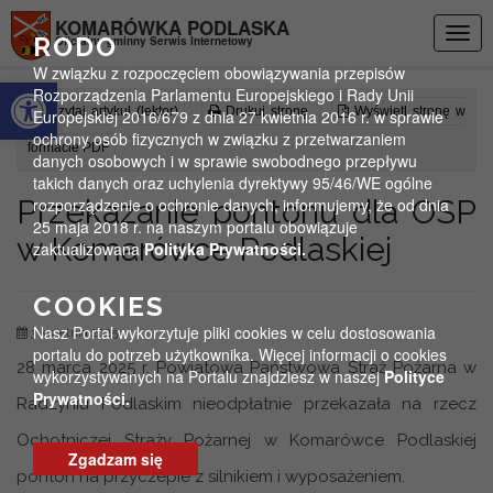
Przejdź do menu
Przejdź do stopki strony
Przejdź do głównej treści strony
KOMARÓWKA PODLASKA
Togg
RODO
Oficjalny gminny Serwis Internetowy
navig
W związku z rozpoczęciem obowiązywania przepisów
Otwórz pasek narzędzi
Rozporządzenia Parlamentu Europejskiego i Rady Unii
Czytaj artykuł (lektor)
Drukuj stronę
Wyświetl stronę w
Europejskiej 2016/679 z dnia 27 kwietnia 2016 r. w sprawie
ochrony osób fizycznych w związku z przetwarzaniem
formacie PDF
danych osobowych i w sprawie swobodnego przepływu
takich danych oraz uchylenia dyrektywy 95/46/WE ogólne
Przekazanie pontonu dla OSP
rozporządzenie o ochronie danych, informujemy, że od dnia
25 maja 2018 r. na naszym portalu obowiązuje
w Komarówce Podlaskiej
zaktualizowana
Polityka Prywatności.
COOKIES
Nasz Portal wykorzytuje pliki cookies w celu dostosowania
3 kwietnia 2025
portalu do potrzeb użytkownika. Więcej informacji o cookies
28 marca 2025 r. Powiatowa Państwowa Straż Pożarna w
wykorzystywanych na Portalu znajdziesz w naszej
Polityce
Prywatności.
Radzyniu Podlaskim nieodpłatnie przekazała na rzecz
Ochotniczej Straży Pożarnej w Komarówce Podlaskiej
Zgadzam się
ponton na przyczepie z silnikiem i wyposażeniem.