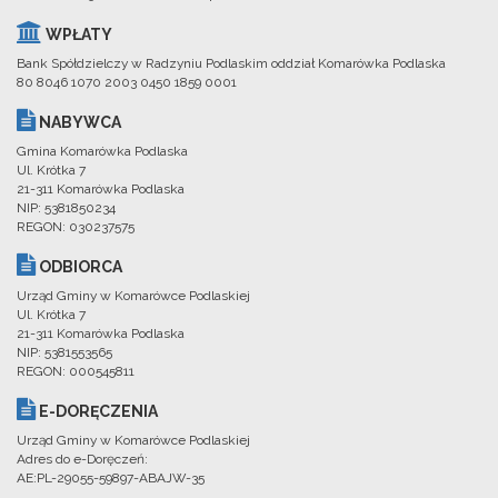
WPŁATY
Bank Spółdzielczy w Radzyniu Podlaskim oddział Komarówka Podlaska
80 8046 1070 2003 0450 1859 0001
NABYWCA
Gmina Komarówka Podlaska
Ul. Krótka 7
21-311 Komarówka Podlaska
NIP: 5381850234
REGON: 030237575
ODBIORCA
Urząd Gminy w Komarówce Podlaskiej
Ul. Krótka 7
21-311 Komarówka Podlaska
NIP: 5381553565
REGON: 000545811
E-DORĘCZENIA
Urząd Gminy w Komarówce Podlaskiej
Adres do e-Doręczeń:
AE:PL-29055-59897-ABAJW-35